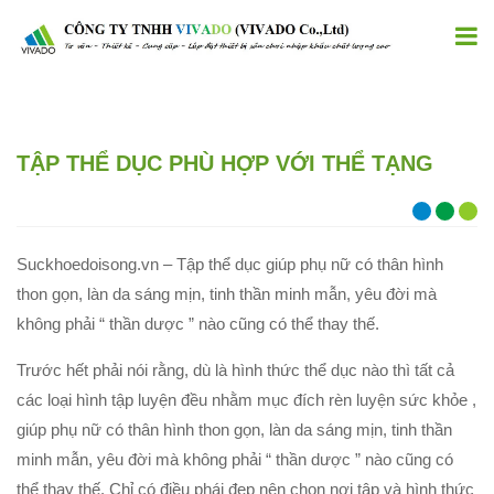
TẬP THỂ DỤC PHÙ HỢP VỚI THỂ TẠNG
Suckhoedoisong.vn – Tập thể dục giúp phụ nữ có thân hình
thon gọn, làn da sáng mịn, tinh thần minh mẫn, yêu đời mà
không phải “ thần dược ” nào cũng có thể thay thế.
Trước hết phải nói rằng, dù là hình thức thể dục nào thì tất cả
các loại hình tập luyện đều nhằm mục đích rèn luyện sức khỏe ,
giúp phụ nữ có thân hình thon gọn, làn da sáng mịn, tinh thần
minh mẫn, yêu đời mà không phải “ thần dược ” nào cũng có
thể thay thế. Chỉ có điều phái đẹp nên chọn nơi tập và hình thức