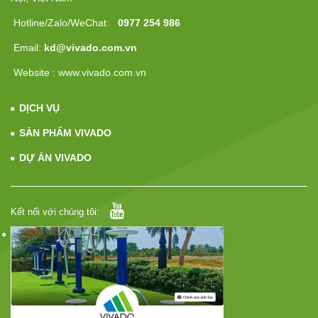
Hotline/Zalo/WeChat:
0977 254 986
Email:
kd@vivado.com.vn
Website : www.vivado.com.vn
DỊCH VỤ
SẢN PHẨM VIVADO
DỰ ÁN VIVADO
Kết nối với chúng tôi: