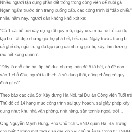
Nhiều người tận dụng phần đất trống trong công viên để nuôi gà
Ngán ngẩm trước tình trạng xuống cấp, các công trình bị “đắp chiếu”
nhiều năm nay, người dân không khỏi xót xa:
“Cả 1 cái bể bơi xây dựng rất quy mô, ngày xưa mùa hè trẻ con tụ
tập bơi rất đẹp nhưng giờ họ phá hết, tiếc quá. Ngày trước trang bị
cả ghế đá, ngồi trong đó tập rộng dãi nhưng giờ họ xây, làm tường
rào hết xung quanh”.
“Đây là chỗ các bà tập thể dục nhưng toàn để ô tô hết, có để dọn
vào 1 chỗ đâu, người ta thích là sử dụng thôi, cũng chẳng có quy
định gì cả”.
Theo báo cáo của Sở Xây dựng Hà Nội, tại Dự án Công viên Tuổi trẻ
Thủ đô có 14 hạng mục công trình sai quy hoạch, sai giấy phép xây
dựng như: khu nhà văn phòng, nhà hàng, sân tennis ngoài trời…
Ông Nguyễn Mạnh Hùng, Phó Chủ tịch UBND quận Hai Bà Trưng
cho biết: “Trong một thời gian dài, đơn vị chủ quản là Công ty TNHH