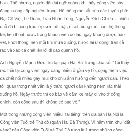
hơn. Thế nhưng, người dân lại ngỡ ngàng khi thấy công viên này
đang xuống cấp nghiêm trọng. Hệ thống rào sắt trên các tuyến phố:
Đại Cồ Việt, Lê Duẩn, Trần Nhân Tông, Nguyễn Đình Chiểu… nhiều
chỗ đã bị bong tróc lớp sơn bề mặt, rỉ sét, bung mối hàn; hệ thống
kè, tiêu thoát nước trong khuôn viên do lâu ngày không được nạo
vét, khơi thông, nên mỗi khi mưa xuống, nước lại ứ đọng, tràn cả
rác và xác cá chết lên lối đi dạo quanh hồ.
Anh Nguyễn Mạnh Đức, trú tại quận Hai Bà Trưng chia sẻ: “Tôi thấy
rác thải tại công viên ngày càng nhiều ở gần vệ hồ, cộng thêm việc
cá chết nổi nhiều gây mùi khó chịu ảnh hưởng đến người dân. Theo
tôi, quan trọng nhất vẫn là ý thức người dân không ném rác thải
xuống hồ. Ngày trước thì có bảo vệ cấm xe máy đi vào ở cổng
chính, còn cổng sau thì không có bảo vệ.”
Một trong những công viên nhiều “tai tiếng” trên địa bàn Hà Nội là
Công viên Tuổi trẻ Thủ đô (quận Hai Bà Trưng). Vì nằm trên khu “đất
vàng” nên Công viên Tuổi trẻ Thủ Đô từng là 1 trong những công