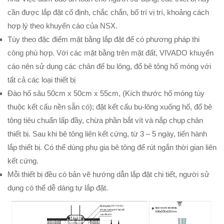
cần được lắp đặt cố định, chắc chắn, bố trí vị trí, khoảng cách
hợp lý theo khuyến cáo của NSX.
Tùy theo đặc điểm mặt bằng lắp đặt để có phương pháp thi
công phù hợp. Với các mặt bằng trên mặt đất, VIVADO khuyến
cáo nên sử dụng các chân đế bu lông, đổ bê tông hố móng với
tất cả các loại thiết bị
Đào hố sâu 50cm x 50cm x 55cm, (Kích thước hố móng tùy
thuộc kết cấu nền sẵn có); đặt kết cấu bu-lông xuống hố, đổ bê
tông tiêu chuẩn lấp đầy, chừa phần bắt vít và nắp chụp chân
thiết bị. Sau khi bê tông liên kết cứng, từ 3 – 5 ngày, tiến hành
lắp thiết bị. Có thể dùng phụ gia bê tông để rút ngắn thời gian liên
kết cứng.
Mỗi thiết bị đều có bản vẽ hướng dẫn lắp đặt chi tiết, người sử
dụng có thể dễ dàng tự lắp đặt.