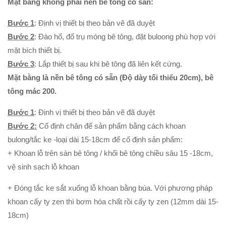
Mặt bằng không phải nền bê tông có sẵn:
Bước 1
: Định vị thiết bị theo bản vẽ đã duyệt
Bước 2
:
Đào hố, đổ trụ móng bê tông, đặt buloong phù hợp với
mặt bích thiết bị.
Bước 3
: Lắp thiết bị sau khi bê tông đã liên kết cứng.
Mặt bằng là nền bê tông có sẵn (Độ dày tối thiểu 20cm), bê
tông mác 200.
Bước 1
: Định vị thiết bị theo bản vẽ đã duyệt
Bước 2:
Cố định chân đế sản phẩm bằng cách khoan
bulong/tắc ke -loại dài 15-18cm để cố định sản phẩm:
+ Khoan lỗ trên sàn bê tông / khối bê tông chiều sâu 15 -18cm,
vệ sinh sạch lỗ khoan
+ Đóng tắc ke sắt xuống lỗ khoan bằng búa. Với phương pháp
khoan cấy ty zen thì bơm hóa chất rồi cấy ty zen (12mm dài 15-
18cm)