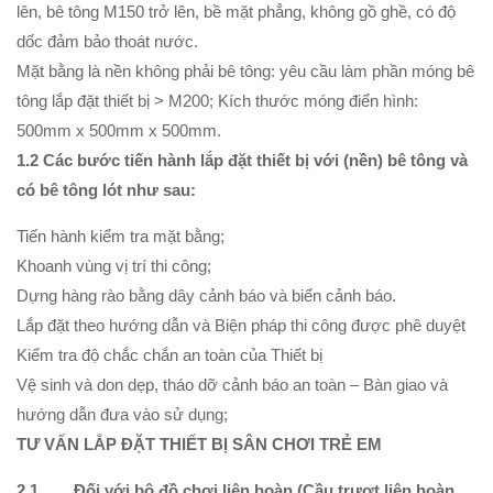
lên, bê tông M150 trở lên, bề mặt phẳng, không gồ ghề, có độ
dốc đảm bảo thoát nước.
Mặt bằng là nền không phải bê tông: yêu cầu làm phần móng bê
tông lắp đặt thiết bị > M200; Kích thước móng điển hình:
500mm x 500mm x 500mm.
1.2
Các bước tiến hành lắp đặt thiết bị với (nền) bê tông và
có bê tông lót như sau:
Tiến hành kiểm tra mặt bằng;
Khoanh vùng vị trí thi công;
Dựng hàng rào bằng dây cảnh báo và biển cảnh báo.
Lắp đặt theo hướng dẫn và Biện pháp thi công được phê duyệt
Kiểm tra độ chắc chắn an toàn của Thiết bị
Vệ sinh và don dẹp, tháo dỡ cảnh báo an toàn – Bàn giao và
hướng dẫn đưa vào sử dụng;
TƯ VẤN LẮP ĐẶT THIẾT BỊ SÂN CHƠI TRẺ EM
2.1.
Đối với bộ đồ chơi liên hoàn (Cầu trượt liên hoàn,