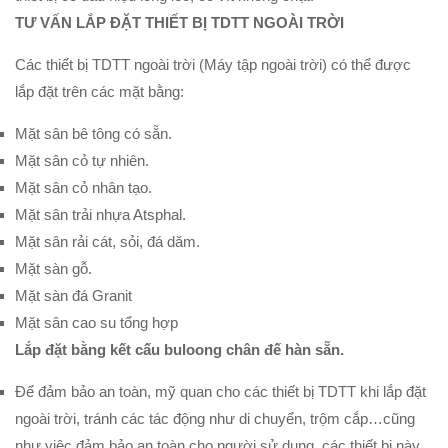
TƯ VẤN LẮP ĐẶT THIẾT BỊ TDTT NGOÀI TRỜI
Các thiết bị TDTT ngoài trời (Máy tập ngoài trời) có thể được
lắp đặt trên các mặt bằng:
Mặt sân bê tông có sẵn.
Mặt sân cỏ tự nhiên.
Mặt sân cỏ nhân tạo.
Mặt sân trải nhựa Atsphal.
Mặt sân rải cát, sỏi, đá dăm.
Mặt sàn gỗ.
Mặt sàn đá Granit
Mặt sân cao su tổng hợp
Lắp đặt bằng kết cấu buloong chân đế hàn sẵn.
Để đảm bảo an toàn, mỹ quan cho các thiết bị TDTT khi lắp đặt
ngoài trời, tránh các tác động như di chuyển, trộm cắp…cũng
như việc đảm bảo an toàn cho người sử dụng, các thiết bị này