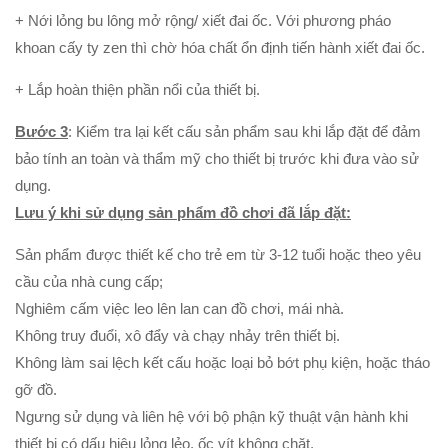
+ Nới lỏng bu lông mở rộng/ xiết đai ốc. Với phương pháo
khoan cấy ty zen thì chờ hóa chất ổn định tiến hành xiết đai ốc.
+ Lắp hoàn thiện phần nổi của thiết bị.
Bước 3
: Kiểm tra lại kết cấu sản phẩm sau khi lắp đặt để đảm
bảo tính an toàn và thẩm mỹ cho thiết bị trước khi đưa vào sử
dụng.
Lưu ý khi sử dụng sản phẩm đồ chơi đã lắp đặt:
Sản phẩm được thiết kế cho trẻ em từ 3-12 tuổi hoặc theo yêu
cầu của nhà cung cấp;
Nghiêm cấm việc leo lên lan can đồ chơi, mái nhà.
Không truy đuổi, xô đẩy và chạy nhảy trên thiết bị.
Không làm sai lệch kết cấu hoặc loại bỏ bớt phụ kiện, hoặc tháo
gỡ đồ.
Ngưng sử dụng và liên hệ với bộ phận kỹ thuật vận hành khi
thiết bị có dấu hiệu lỏng lẻo, ốc vít không chặt.