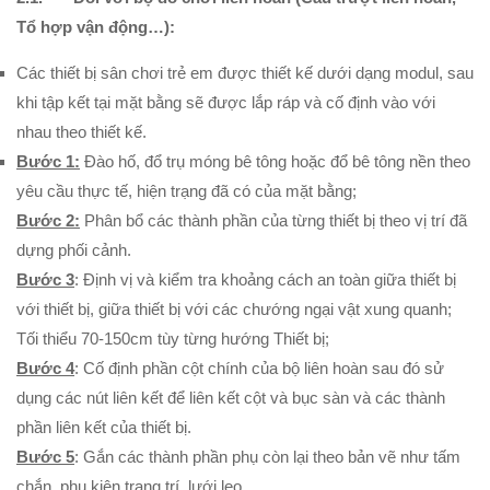
Tổ hợp vận động…):
Các thiết bị sân chơi trẻ em được thiết kế dưới dạng modul, sau
khi tập kết tại mặt bằng sẽ được lắp ráp và cố định vào với
nhau theo thiết kế.
Bước 1:
Đào hố, đổ trụ móng bê tông hoặc đổ bê tông nền theo
yêu cầu thực tế, hiện trạng đã có của mặt bằng;
Bước 2:
Phân bổ các thành phần của từng thiết bị theo vị trí đã
dựng phối cảnh.
Bước 3
: Định vị và kiểm tra khoảng cách an toàn giữa thiết bị
với thiết bị, giữa thiết bị với các chướng ngại vật xung quanh;
Tối thiểu 70-150cm tùy từng hướng Thiết bị;
Bước 4
: Cố định phần cột chính của bộ liên hoàn sau đó sử
dụng các nút liên kết để liên kết cột và bục sàn và các thành
phần liên kết của thiết bị.
Bước 5
: Gắn các thành phần phụ còn lại theo bản vẽ như tấm
chắn, phụ kiện trang trí, lưới leo…