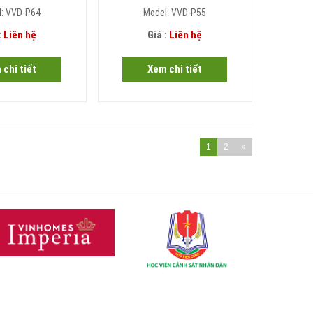
l: VVD-P64
Model: VVD-P55
:
Liên hệ
Giá :
Liên hệ
 chi tiết
Xem chi tiết
1
2
»