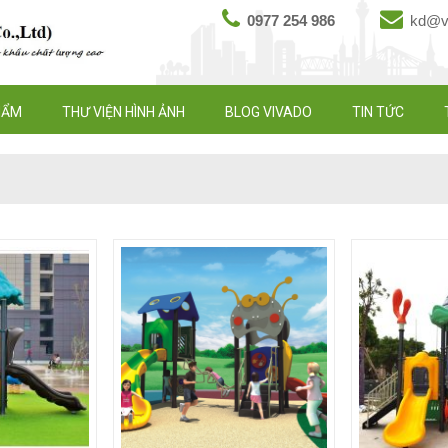
0977 254 986
kd@vi
HẨM
THƯ VIỆN HÌNH ẢNH
BLOG VIVADO
TIN TỨC