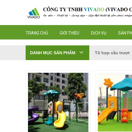
TRANG CHỦ
GIỚI THIỆU
DỊCH VỤ
SẢN P
DANH MỤC SẢN PHẨM
Tổ hợp cầu trượt