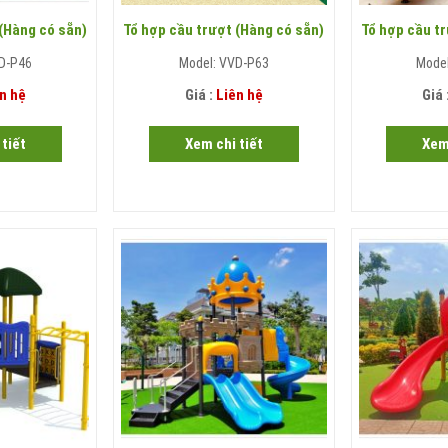
 (Hàng có sẵn)
Tổ hợp cầu trượt (Hàng có sẵn)
Tổ hợp cầu tr
D-P46
Model: VVD-P63
Mode
n hệ
Giá :
Liên hệ
Giá 
tiết
Xem chi tiết
Xem