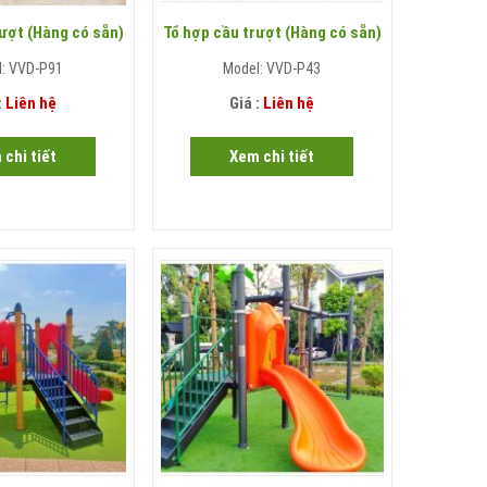
ượt (Hàng có sẵn)
Tổ hợp cầu trượt (Hàng có sẵn)
l: VVD-P91
Model: VVD-P43
:
Liên hệ
Giá :
Liên hệ
 chi tiết
Xem chi tiết