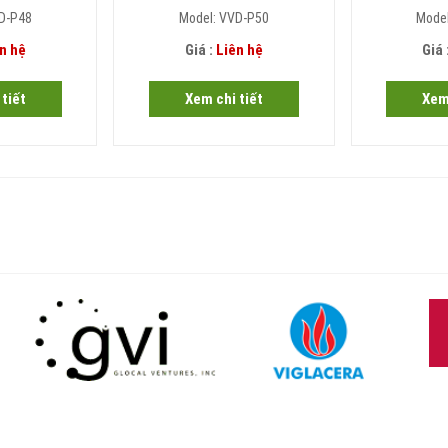
D-P48
Model: VVD-P50
Mode
n hệ
Giá :
Liên hệ
Giá 
tiết
Xem chi tiết
Xem