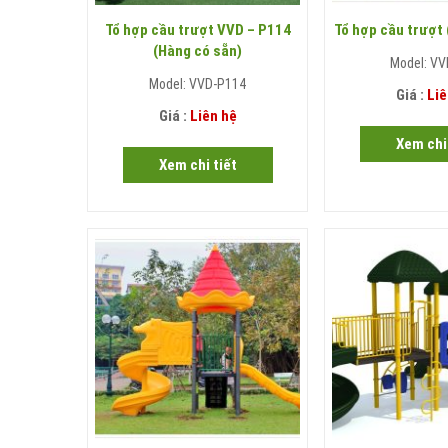
Tổ hợp cầu trượt VVD – P114
Tổ hợp cầu trượt
(Hàng có sẵn)
Model: VV
Model: VVD-P114
Giá :
Liê
Giá :
Liên hệ
Xem chi 
Xem chi tiết