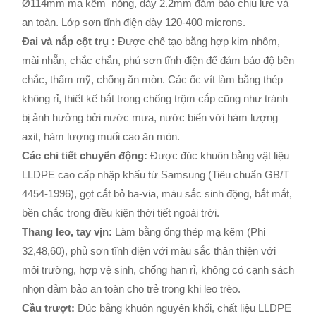
Ø114mm mạ kẽm nóng, dày 2.2mm đảm bảo chịu lực và
an toàn. Lớp sơn tĩnh điện dày 120-400 microns.
Đai và nắp cột trụ :
Được chế tạo bằng hợp kim nhôm,
mài nhẵn, chắc chắn, phủ sơn tĩnh điện để đảm bảo độ bền
chắc, thẩm mỹ, chống ăn mòn. Các ốc vít làm bằng thép
không rỉ, thiết kế bắt trong chống trộm cắp cũng như tránh
bị ảnh hưởng bởi nước mưa, nước biển với hàm lượng
axit, hàm lượng muối cao ăn mòn.
Các chi tiết chuyển động:
Được đúc khuôn bằng vật liệu
LLDPE cao cấp nhập khẩu từ Samsung (Tiêu chuẩn GB/T
4454-1996), gọt cắt bỏ ba-via, màu sắc sinh động, bắt mắt,
bền chắc trong điều kiện thời tiết ngoài trời.
Thang leo, tay vịn:
Làm bằng ống thép mạ kẽm (Phi
32,48,60), phủ sơn tĩnh điện với màu sắc thân thiện với
môi trường, hợp vệ sinh, chống han rỉ, không có cạnh sách
nhọn đảm bảo an toàn cho trẻ trong khi leo trèo.
Cầu trượt:
Đúc bằng khuôn nguyên khối, chất liệu LLDPE