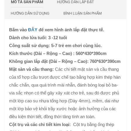
MÔ TẢ SẢN PHẨM
HƯỚNG DẪN LẮP ĐẶT
HƯỚNG DẪN SỬ DỤNG
BÌNH LUẬN SẢN PHẨM
Bấm vào
ĐÂY
để xem hình ảnh lắp đặt thực tế.
Dành cho lứa tuổi: 3 -12 tuổi
Công suất sử dụng: 5-7 trẻ em chơi cùng lúc.
Kích thước (Dài – Rộng – Cao) : 560*430*390cm
Không gian lắp đặt (Dài – Rộng – Cao): 760*630*390cm
Mặt sàn và cầu thang:
Các chi tiết mặt sàn và cầu thang
của tổ hợp cầu trượt được chế tạo bằng hợp kim thép hàn
chắc chắn, qua quá trình mài nhẵn, đánh bóng loại bỏ ba-
via sắc nhọn có thể gây xây xát cho trẻ, sau đó được phủ
một lớp cao su nhựa tổng hợp (Dày 4mm), mềm, dai như
một lớp bảo vệ khỏi trầy xước hoặc ảnh hưởng của các
điều kiện thời tiết, đồng thời tăng tính an toàn.
Cột trụ và các chi tiết kim loại:
Cột trụ bằng ống thép