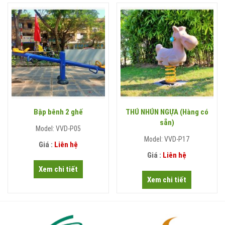
Bập bênh 2 ghế
THÚ NHÚN NGỰA (Hàng có
sẵn)
Model: VVD-P05
Model: VVD-P17
Giá :
Liên hệ
Giá :
Liên hệ
Xem chi tiết
Xem chi tiết