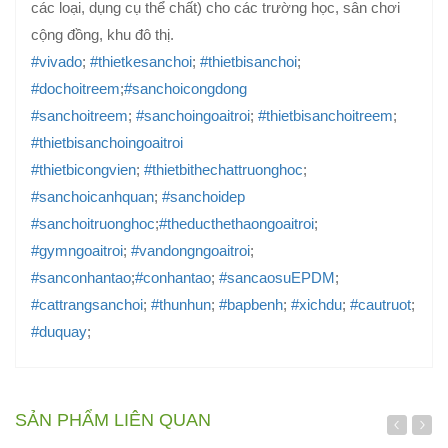
các loại, dụng cụ thể chất) cho các trường học, sân chơi
cộng đồng, khu đô thị.
#vivado
;
#thietkesanchoi
;
#thietbisanchoi
;
#dochoitreem
;
#sanchoicongdong
#sanchoitreem
;
#sanchoingoaitroi
;
#thietbisanchoitreem
;
#thietbisanchoingoaitroi
#thietbicongvien
;
#thietbithechattruonghoc
;
#sanchoicanhquan
;
#sanchoidep
#sanchoitruonghoc
;
#theducthethaongoaitroi
;
#gymngoaitroi
;
#vandongngoaitroi
;
#sanconhantao
;
#conhantao
;
#sancaosuEPDM
;
#cattrangsanchoi
;
#thunhun
;
#bapbenh
;
#xichdu
;
#cautruot
;
#duquay
;
SẢN PHẨM LIÊN QUAN