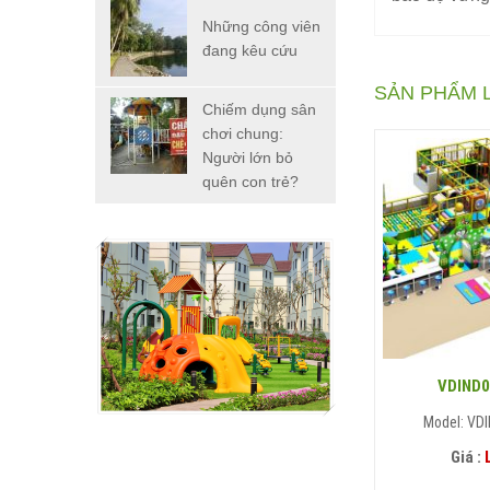
Những công viên
đang kêu cứu
SẢN PHẨM 
Chiếm dụng sân
chơi chung:
Người lớn bỏ
quên con trẻ?
i bộ (Đơn)
Cát trắng
VDIND0
Z017
Model: PLAYFLOOR04
Model: VDI
n hệ
Giá :
Liên hệ
Giá :