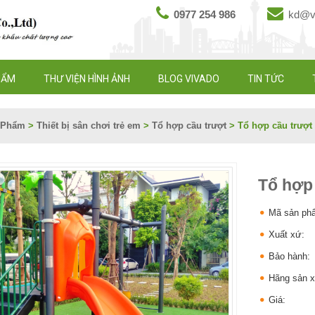
0977 254 986
kd@vi
HẨM
THƯ VIỆN HÌNH ẢNH
BLOG VIVADO
TIN TỨC
 Phẩm
>
Thiết bị sân chơi trẻ em
>
Tổ hợp cầu trượt
>
Tổ hợp cầu trượt
Tổ hợp 
Mã sản ph
Xuất xứ:
Bảo hành:
Hãng sản x
Giá: