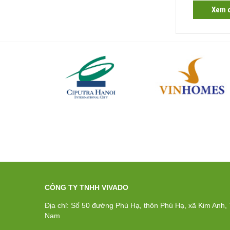
tiết
Xem chi tiết
Xem c
CÔNG TY TNHH VIVADO
Địa chỉ: Số 50 đường Phú Hạ, thôn Phú Hạ, xã Kim Anh, T
Nam