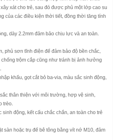
 xây xát cho trẻ, sau đó được phủ một lớp cao su
ủa các điều kiện thời tiết, đồng thời tăng tính
g, dày 2.2mm đảm bảo chịu lực và an toàn.
, phủ sơn tĩnh điện để đảm bảo độ bền chắc,
ng chống trộm cắp cũng như tránh bị ảnh hưởng
.
ập khẩu, gọt cắt bỏ ba-via, màu sắc sinh động,
ắc thân thiện với môi trường, hợp vệ sinh,
 trèo.
sinh động, kết cấu chắc chắn, an toàn cho trẻ
t sàn hoặc trụ đế bê tông bằng vít nớ M10, đảm