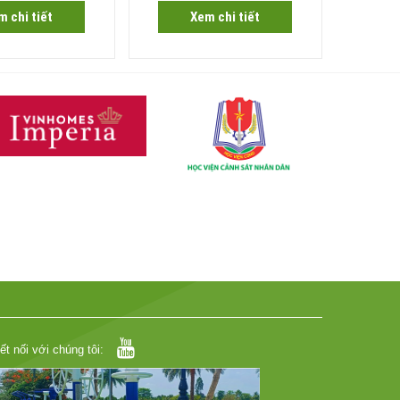
m chi tiết
Xem chi tiết
ết nối với chúng tôi: