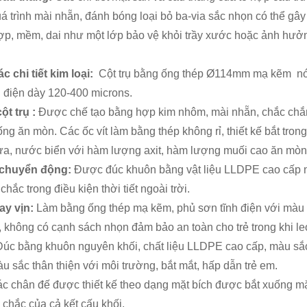
á trình mài nhẵn, đánh bóng loại bỏ ba-via sắc nhọn có thể gây
p, mềm, dai như một lớp bảo vệ khỏi trầy xước hoặc ảnh hưởng c
c chi tiết kim loại:
Cột trụ bằng ống thép Ø114mm mạ kẽm nón
 điện dày 120-400 microns.
ột trụ :
Được chế tạo bằng hợp kim nhôm, mài nhẵn, chắc chắn
ng ăn mòn. Các ốc vít làm bằng thép không rỉ, thiết kế bắt tro
a, nước biển với hàm lượng axit, hàm lượng muối cao ăn mòn
t chuyển động:
Được đúc khuôn bằng vật liệu LLDPE cao cấp nh
chắc trong điều kiện thời tiết ngoài trời.
ay vịn:
Làm bằng ống thép mạ kẽm, phủ sơn tĩnh điện với màu s
, không có cạnh sách nhọn đảm bảo an toàn cho trẻ trong khi leo
úc bằng khuôn nguyên khối, chất liệu LLDPE cao cấp, màu sắc 
màu sắc thân thiện với môi trường, bắt mắt, hấp dẫn trẻ em.
c chân đế được thiết kế theo dạng mặt bích được bắt xuống mặ
chắc của cả kết cấu khối.