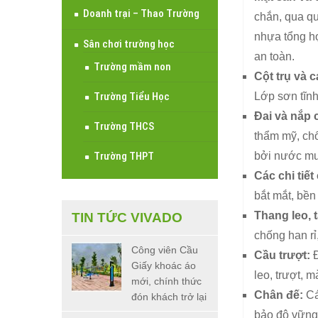
Doanh trại – Thao Trường
chắn, qua qu
nhựa tổng hợ
Sân chơi trường học
an toàn.
Trường mầm non
Cột trụ và cá
Lớp sơn tĩnh
Trường Tiểu Học
Đai và nắp c
Trường THCS
thẩm mỹ, chố
bởi nước mư
Trường THPT
Các chi tiế
bắt mắt, bền 
Thang leo, t
TIN TỨC VIVADO
chống han rỉ
Công viên Cầu
Cầu trượt:
Đ
Giấy khoác áo
leo, trượt, 
mới, chính thức
Chân đế:
Cá
đón khách trở lại
bảo độ vững 