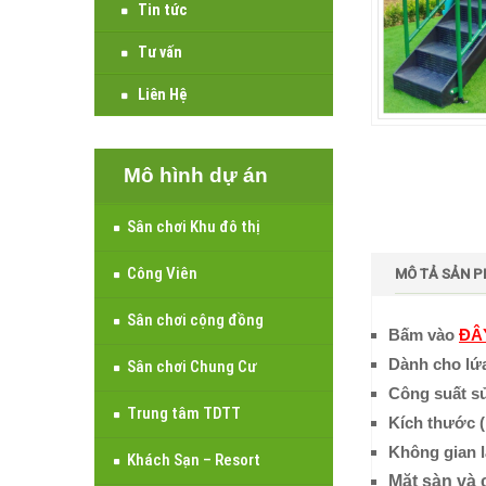
Tin tức
Tư vấn
Liên Hệ
Mô hình dự án
Sân chơi Khu đô thị
Công Viên
MÔ TẢ SẢN 
Sân chơi cộng đồng
Bấm vào
ĐÂ
Dành cho lứa 
Sân chơi Chung Cư
Công suất sử
Trung tâm TDTT
Kích thước (
Không gian l
Khách Sạn – Resort
Mặt sàn và 