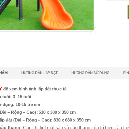
PHẨM
HƯỚNG DẪN LẮP ĐẶT
HƯỚNG DẪN SỬ DỤNG
BÌ
Y
để xem hình ảnh lắp đặt thực tế.
tuổi: 3 -15 tuổi
 dụng: 10-15 trẻ em
Dài – Rộng – Cao) :530 x 380 x 350 cm
ắp đặt (Dài – Rộng – Cao): 830 x 680 x 350 cm
cầu thang:
Các chi tiết mặt sàn và cầu thang của tổ hợp cầu t