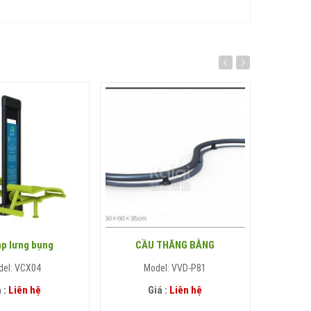
ập lưng bụng
CẦU THĂNG BẰNG
Trụ tập 
del: VCX04
Model: VVD-P81
 :
Liên hệ
Giá :
Liên hệ