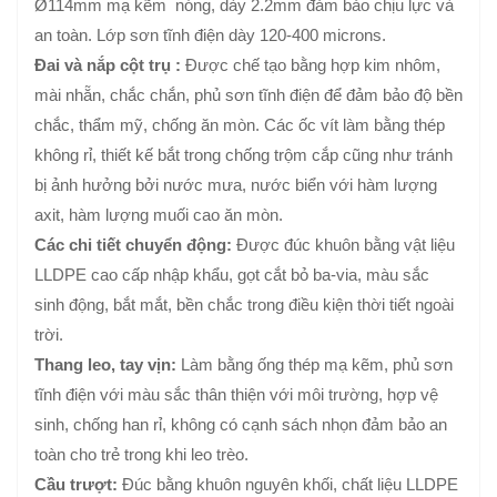
Ø114mm mạ kẽm nóng, dày 2.2mm đảm bảo chịu lực và
an toàn. Lớp sơn tĩnh điện dày 120-400 microns.
Đai và nắp cột trụ :
Được chế tạo bằng hợp kim nhôm,
mài nhẵn, chắc chắn, phủ sơn tĩnh điện để đảm bảo độ bền
chắc, thẩm mỹ, chống ăn mòn. Các ốc vít làm bằng thép
không rỉ, thiết kế bắt trong chống trộm cắp cũng như tránh
bị ảnh hưởng bởi nước mưa, nước biển với hàm lượng
axit, hàm lượng muối cao ăn mòn.
Các chi tiết chuyển động:
Được đúc khuôn bằng vật liệu
LLDPE cao cấp nhập khẩu, gọt cắt bỏ ba-via, màu sắc
sinh động, bắt mắt, bền chắc trong điều kiện thời tiết ngoài
trời.
Thang leo, tay vịn:
Làm bằng ống thép mạ kẽm, phủ sơn
tĩnh điện với màu sắc thân thiện với môi trường, hợp vệ
sinh, chống han rỉ, không có cạnh sách nhọn đảm bảo an
toàn cho trẻ trong khi leo trèo.
Cầu trượt:
Đúc bằng khuôn nguyên khối, chất liệu LLDPE