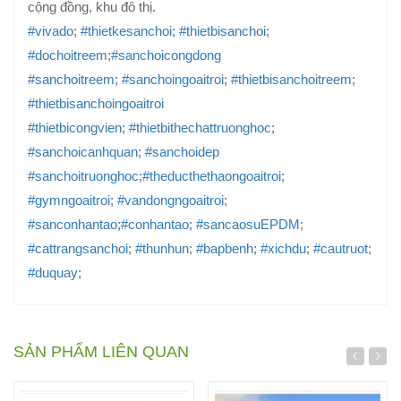
cộng đồng, khu đô thị.
#vivado
;
#thietkesanchoi
;
#thietbisanchoi
;
#dochoitreem
;
#sanchoicongdong
#sanchoitreem
;
#sanchoingoaitroi
;
#thietbisanchoitreem
;
#thietbisanchoingoaitroi
#thietbicongvien
;
#thietbithechattruonghoc
;
#sanchoicanhquan
;
#sanchoidep
#sanchoitruonghoc
;
#theducthethaongoaitroi
;
#gymngoaitroi
;
#vandongngoaitroi
;
#sanconhantao
;
#conhantao
;
#sancaosuEPDM
;
#cattrangsanchoi
;
#thunhun
;
#bapbenh
;
#xichdu
;
#cautruot
;
#duquay
;
SẢN PHẨM LIÊN QUAN