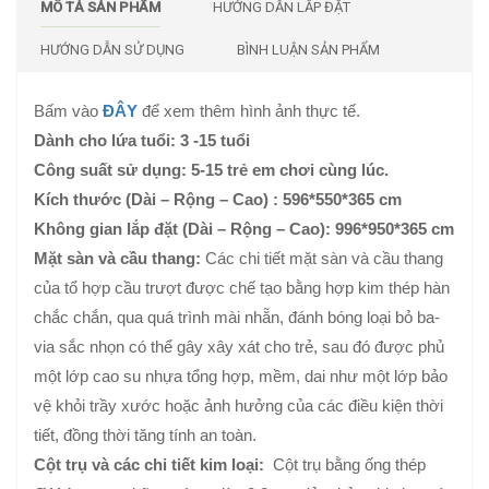
MÔ TẢ SẢN PHẨM
HƯỚNG DẪN LẮP ĐẶT
HƯỚNG DẪN SỬ DỤNG
BÌNH LUẬN SẢN PHẨM
Bấm vào
ĐÂY
để xem thêm hình ảnh thực tế.
Dành cho lứa tuổi: 3 -15 tuổi
Công suất sử dụng: 5-15 trẻ em chơi cùng lúc.
Kích thước (Dài – Rộng – Cao) : 596*550*365
cm
Không gian lắp đặt (Dài – Rộng – Cao): 996*950*365
cm
Mặt sàn và cầu thang:
Các chi tiết mặt sàn và cầu thang
của tổ hợp cầu trượt được chế tạo bằng hợp kim thép hàn
chắc chắn, qua quá trình mài nhẵn, đánh bóng loại bỏ ba-
via sắc nhọn có thể gây xây xát cho trẻ, sau đó được phủ
một lớp cao su nhựa tổng hợp, mềm, dai như một lớp bảo
vệ khỏi trầy xước hoặc ảnh hưởng của các điều kiện thời
tiết, đồng thời tăng tính an toàn.
Cột trụ và các chi tiết kim loại:
Cột trụ bằng ống thép