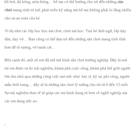
hồ bơi, đá bóng, ném bóng… bố mẹ có thể hướng cho trẻ đến những
sân
chơi
mang tính trí tuệ, phát triển kỹ năng mà bố mẹ không phải lo lắng nhiều
cho sự an toàn của bé.
Ví dụ như các lớp học học mà chơi, chơi mà học: Trại hè Anh ngữ, lớp dạy
đàn, dạy võ… Bạn cũng có thể đưa trẻ đến những sân chơi mang tính tĩnh
hơn để tô tượng, vẽ tranh cát…
Bên cạnh đó, một số nơi đã mở mô hình sân chơi hướng nghiệp. Đây là nơi
trẻ em được tự do trải nghiệm, khám phá cuộc sống, khám phá thế giới người
lớn thu nhỏ qua những công việc mơ ước như: bác sĩ, kỹ sư, phi công, người
mẫu thời trang… đây sẽ là những sân chơi lý tưởng cho trẻ từ 6 đến 15 tuổi.
Sự trải nghiệm thực tế sẽ giúp các em hình dung rõ hơn về nghề nghiệp mà
các em đang ước ao.
'