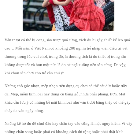
Ván trượt có thể bị cong, sàn trượt quá cứng, xích đu bị gãy, thiết kế leo quá
cao… Mỗi năm ở Việt Nam có khoảng 200 nghìn trẻ nhập viện điều trị vết
thương trong lúc vui chơi, trong đó, ¾ thương tích là do thiết bị trong sân
không được tốt và hơn một nửa là do bé ngã xuống nền sân cứng. Do vậy,
khi chọn sân chơi cho trẻ cần chú ý:
Những chỗ góc nhọn, mép nhọn trên dụng cụ chơi có thể cắt đứt hoặc trầy
da. Mép, mỏm kim loại hay dụng cụ bằng gỗ, nhựa phải phẳng, trơn. Mặt
khác cần lưu ý có những bề mặt kim loại như ván trượt bằng thép có thể gây
cháy da vào ngày nóng.
Những kẽ hở đủ để chui đầu hay chân tay vào cũng là một nguy hiểm. Vì vậy
những chấn song hoặc phải có khoảng cách đủ rộng hoặc phải thật khít.