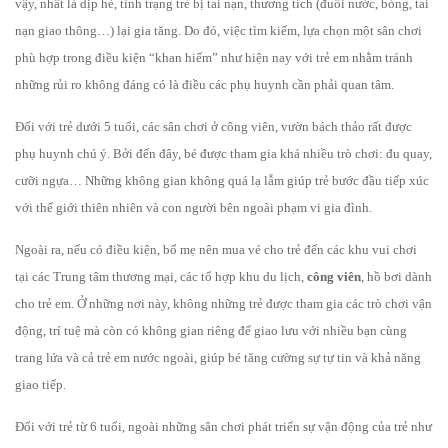
vậy, nhất là dịp hè, tình trạng trẻ bị tai nạn, thương tích (đuối nước, bỏng, tai
nạn giao thông…) lại gia tăng. Do đó, việc tìm kiếm, lựa chọn một sân chơi
phù hợp trong điều kiện “khan hiếm” như hiện nay với trẻ em nhằm tránh
những rủi ro không đáng có là điều các phụ huynh cần phải quan tâm.
Đối với trẻ dưới 5 tuổi, các sân chơi ở công viên, vườn bách thảo rất được
phụ huynh chú ý. Bởi đến đây, bé được tham gia khá nhiều trò chơi: đu quay,
cưỡi ngựa… Những không gian không quá lạ lẫm giúp trẻ bước đầu tiếp xúc
với thế giới thiên nhiên và con người bên ngoài phạm vi gia đình.
Ngoài ra, nếu có điều kiện, bố mẹ nên mua vé cho trẻ đến các khu vui chơi
tại các Trung tâm thương mại, các tổ hợp khu du lịch,
công viên
, hồ bơi dành
cho trẻ em. Ở những nơi này, không những trẻ được tham gia các trò chơi vận
động, trí tuệ mà còn có không gian riêng để giao lưu với nhiều bạn cùng
trang lứa và cả trẻ em nước ngoài, giúp bé tăng cường sự tự tin và khả năng
giao tiếp.
Đối với trẻ từ 6 tuổi, ngoài những sân chơi phát triển sự vận động của trẻ như