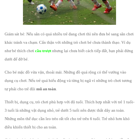
Giám sát bé: Nếu sân có quá nhiều trẻ đang chơi thì nên đưa bé sang sân chơi
khác tránh va chạm. Cẩn thận với những trò chơi bé chưa thành thạo. Ví dụ
như bé thích chơi
cầu trượt
nhưng lại chưa biết cách tiếp đất, bạn phải đứng
dưới để đỡ bé.
Cho bé mặc đồ vừa vặn, thoải mái. Những đồ quá rộng có thể vướng vào
dụng cụ chơi. Nếu trẻ quá hiếu động và từng bị ngã vì những trò chơi tương
tự phải cho trẻ đội
mũ
an toàn
.
Thiết bị, dụng cụ, trò chơi phù hợp với độ tuổi. Thích hợp nhất với trẻ 1 tuổi-
3 tuổi là những vật dụng nhỏ, trẻ dưới 5 tuổi nên được thắt dây an toàn.
Những môn thể dục cần leo trèo rất tốt cho trẻ trên 6 tuổi. Trẻ nhỏ hơn khó
điều khiển thiết bị cho an toàn.