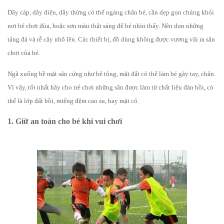
Dây cáp, dây điện, dây thừng có thể ngáng chân bé, cần dẹp gọn chúng khỏi
nơi bé chơi đùa, hoặc sơn màu thật sáng để bé nhìn thấy. Nên dọn những
tảng đá và rễ cây nhô lên. Các thiết bị, đồ dùng không được vương vãi ra sân
chơi của bé.
Ngã xuống bề mặt sân cứng như bê tông, mặt đất có thể làm bé gãy tay, chân.
Vì vậy, tốt nhất hãy cho trẻ chơi những sân được làm từ chất liệu đàn hồi, có
thể là lớp đất bồi, miếng đệm cao su, hay mặt cỏ.
1. Giữ an toàn cho bé khi vui chơi