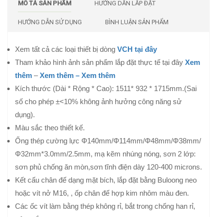
MÔ TẢ SẢN PHẨM
HƯỚNG DẪN LẮP ĐẶT
HƯỚNG DẪN SỬ DỤNG
BÌNH LUẬN SẢN PHẨM
Xem tất cả các loại thiết bị dòng
VCH tại đây
Tham khảo hình ảnh sản phẩm lắp đặt thực tế tại đây
Xem
thêm
–
Xem thêm –
Xem thêm
Kích thước (Dài * Rộng * Cao): 1511* 932 * 1715mm.(Sai
số cho phép ±<10% không ảnh hưởng công năng sử
dụng).
Màu sắc theo thiết kế.
Ống thép cường lực Φ140mm/Φ114mm/Φ48mm/Φ38mm/
Φ32mm*3.0mm/2.5mm, mạ kẽm nhúng nóng, sơn 2 lớp:
sơn phủ chống ăn mòn,sơn tĩnh điện dày 120-400 microns.
Kết cấu chân đế dạng mặt bích, lắp đặt bằng Buloong neo
hoặc vít nở M16, , ốp chân đế hợp kim nhôm màu đen.
Các ốc vít làm bằng thép không rỉ, bắt trong chống han rỉ,