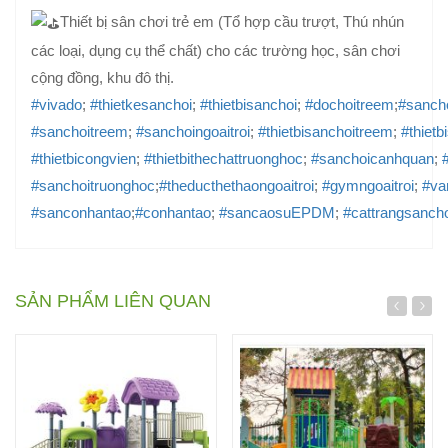
Thiết bị sân chơi trẻ em (Tổ hợp cầu trượt, Thú nhún
các loại, dụng cụ thể chất) cho các trường học, sân chơi
cộng đồng, khu đô thị.
#vivado
;
#thietkesanchoi
;
#thietbisanchoi
;
#dochoitreem
;
#sanch
#sanchoitreem
;
#sanchoingoaitroi
;
#thietbisanchoitreem
;
#thietb
#thietbicongvien
;
#thietbithechattruonghoc
;
#sanchoicanhquan
;
#sanchoitruonghoc
;
#theducthethaongoaitroi
;
#gymngoaitroi
;
#va
#sanconhantao
;
#conhantao
;
#sancaosuEPDM
;
#cattrangsancho
SẢN PHẨM LIÊN QUAN