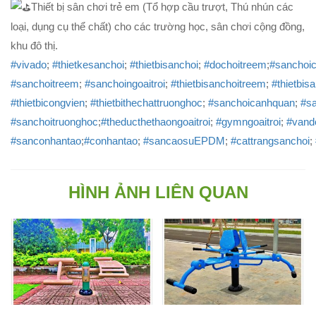
Thiết bị sân chơi trẻ em (Tổ hợp cầu trượt, Thú nhún các
loại, dụng cụ thể chất) cho các trường học, sân chơi cộng đồng,
khu đô thị.
#vivado
;
#thietkesanchoi
;
#thietbisanchoi
;
#dochoitreem
;
#sanchoi
#sanchoitreem
;
#sanchoingoaitroi
;
#thietbisanchoitreem
;
#thietbis
#thietbicongvien
;
#thietbithechattruonghoc
;
#sanchoicanhquan
;
#s
#sanchoitruonghoc
;
#theducthethaongoaitroi
;
#gymngoaitroi
;
#vando
#sanconhantao
;
#conhantao
;
#sancaosuEPDM
;
#cattrangsanchoi
;
HÌNH ẢNH LIÊN QUAN