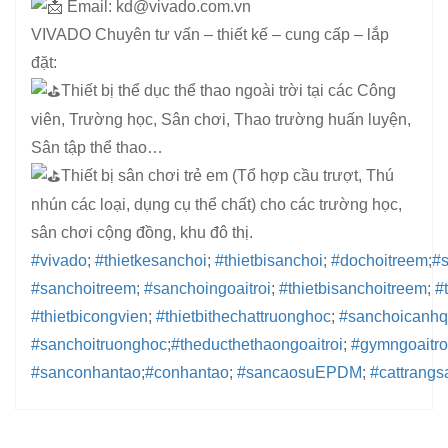
Email: kd@vivado.com.vn
VIVADO Chuyên tư vấn – thiết kế – cung cấp – lắp
đặt:
Thiết bị thể dục thể thao ngoài trời tại các Công
viên, Trường học, Sân chơi, Thao trường huấn luyện,
Sân tập thể thao…
Thiết bị sân chơi trẻ em (Tổ hợp cầu trượt, Thú
nhún các loại, dụng cụ thể chất) cho các trường học,
sân chơi cộng đồng, khu đô thị.
#vivado
;
#thietkesanchoi
;
#thietbisanchoi
;
#dochoitreem
;
#
#sanchoitreem
;
#sanchoingoaitroi
;
#thietbisanchoitreem
;
#
#thietbicongvien
;
#thietbithechattruonghoc
;
#sanchoicanh
#sanchoitruonghoc
;
#theducthethaongoaitroi
;
#gymngoaitro
#sanconhantao
;
#conhantao
;
#sancaosuEPDM
;
#cattrangs