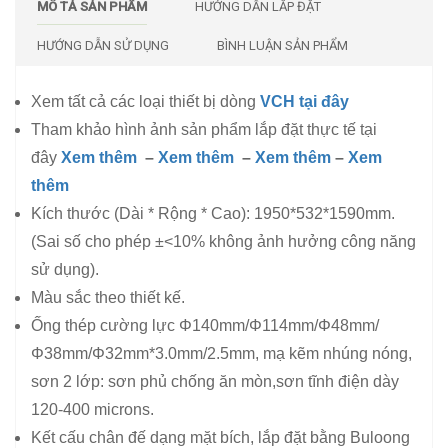
MÔ TẢ SẢN PHẨM
HƯỚNG DẪN LẮP ĐẶT
HƯỚNG DẪN SỬ DỤNG
BÌNH LUẬN SẢN PHẨM
Xem tất cả các loại thiết bị dòng
VCH tại đây
Tham khảo hình ảnh sản phẩm lắp đặt thực tế tại
đây
Xem thêm
–
Xem thêm
–
Xem thêm
–
Xem
thêm
Kích thước (Dài * Rộng * Cao): 1950*532*1590mm.
(Sai số cho phép ±<10% không ảnh hưởng công năng
sử dụng).
Màu sắc theo thiết kế.
Ống thép cường lực Φ140mm/Φ114mm/Φ48mm/
Φ38mm/Φ32mm*3.0mm/2.5mm, mạ kẽm nhúng nóng,
sơn 2 lớp: sơn phủ chống ăn mòn,sơn tĩnh điện dày
120-400 microns.
Kết cấu chân đế dạng mặt bích, lắp đặt bằng Buloong