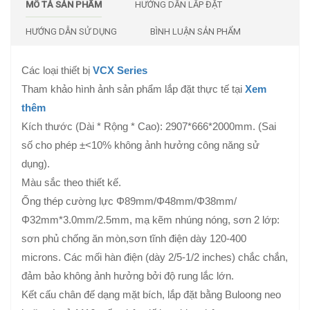
MÔ TẢ SẢN PHẨM
HƯỚNG DẪN LẮP ĐẶT
HƯỚNG DẪN SỬ DỤNG
BÌNH LUẬN SẢN PHẨM
Các loại thiết bị
VCX Series
Tham khảo hình ảnh sản phẩm lắp đặt thực tế tại
Xem
thêm
Kích thước (Dài * Rộng * Cao): 2907*666*2000mm. (Sai
số cho phép ±<10% không ảnh hưởng công năng sử
dụng).
Màu sắc theo thiết kế.
Ống thép cường lực Φ89mm/Φ48mm/Φ38mm/
Φ32mm*3.0mm/2.5mm, mạ kẽm nhúng nóng, sơn 2 lớp:
sơn phủ chống ăn mòn,sơn tĩnh điện dày 120-400
microns. Các mối hàn điện (dày 2/5-1/2 inches) chắc chắn,
đảm bảo không ảnh hưởng bởi độ rung lắc lớn.
Kết cấu chân đế dạng mặt bích, lắp đặt bằng Buloong neo