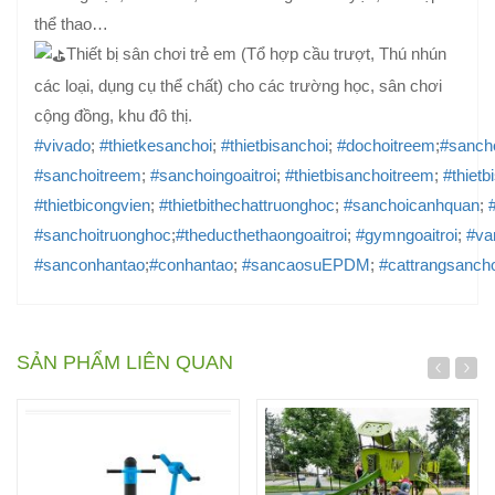
thể thao…
Thiết bị sân chơi trẻ em (Tổ hợp cầu trượt, Thú nhún
các loại, dụng cụ thể chất) cho các trường học, sân chơi
cộng đồng, khu đô thị.
#vivado
;
#thietkesanchoi
;
#thietbisanchoi
;
#dochoitreem
;
#sanch
#sanchoitreem
;
#sanchoingoaitroi
;
#thietbisanchoitreem
;
#thietb
#thietbicongvien
;
#thietbithechattruonghoc
;
#sanchoicanhquan
;
#sanchoitruonghoc
;
#theducthethaongoaitroi
;
#gymngoaitroi
;
#va
#sanconhantao
;
#conhantao
;
#sancaosuEPDM
;
#cattrangsancho
SẢN PHẨM LIÊN QUAN