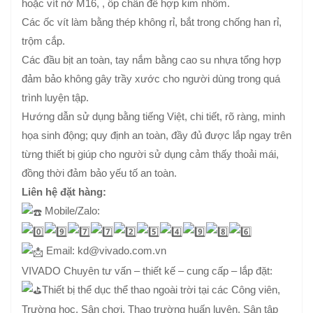
hoặc vít nở M16, , ốp chân đế hợp kim nhôm.
Các ốc vít làm bằng thép không rỉ, bắt trong chống han rỉ,
trộm cắp.
Các đầu bịt an toàn, tay nắm bằng cao su nhựa tổng hợp
đảm bảo không gây trầy xước cho người dùng trong quá
trình luyện tập.
Hướng dẫn sử dụng bằng tiếng Việt, chi tiết, rõ ràng, minh
họa sinh động; quy định an toàn, đầy đủ được lắp ngay trên
từng thiết bị giúp cho người sử dụng cảm thấy thoải mái,
đồng thời đảm bảo yếu tố an toàn.
Liên hệ đặt hàng:
Mobile/Zalo:
Email: kd@vivado.com.vn
VIVADO Chuyên tư vấn – thiết kế – cung cấp – lắp đặt:
Thiết bị thể dục thể thao ngoài trời tại các Công viên,
Trường học, Sân chơi, Thao trường huấn luyện, Sân tập