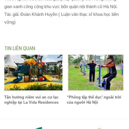
gian xanh công cộng khu vực bốn quận nội thành cũ Hà Nội.
Tác giả: Đoàn Khánh Huyền ( Luận văn thạc sĩ khoa học bền
vững)
TIN LIÊN QUAN
Tận hưởng niềm vui an cư lạc
“Phòng tập thể dục’ ngoài trời
nghiệp tại La Vida Residences
của người Hà Nội