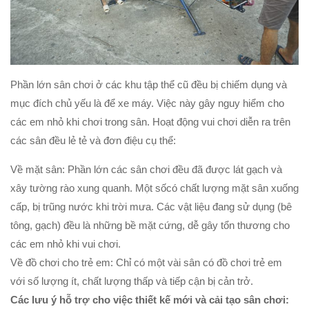
Phần lớn sân chơi ở các khu tập thể cũ đều bị chiếm dụng và
mục đích chủ yếu là để xe máy. Việc này gây nguy hiểm cho
các em nhỏ khi chơi trong sân. Hoạt động vui chơi diễn ra trên
các sân đều lẻ tẻ và đơn điệu cụ thể:
Về mặt sân: Phần lớn các sân chơi đều đã được lát gạch và
xây tường rào xung quanh. Một sốcó chất lượng mặt sân xuống
cấp, bị trũng nước khi trời mưa. Các vật liệu đang sử dụng (bê
tông, gạch) đều là những bề mặt cứng, dễ gây tổn thương cho
các em nhỏ khi vui chơi.
Về đồ chơi cho trẻ em: Chỉ có một vài sân có đồ chơi trẻ em
với số lượng ít, chất lượng thấp và tiếp cận bị cản trở.
Các lưu ý hỗ trợ cho việc thiết kế mới và cải tạo sân chơi: