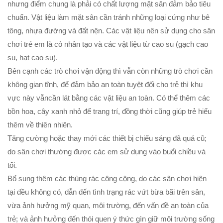
nhưng điểm chung là phải có chất lượng mặt sân đảm bảo tiêu
chuẩn. Vật liệu làm mặt sân cần tránh những loại cứng như bê
tông, nhựa đường và đất nện. Các vật liệu nên sử dụng cho sân
chơi trẻ em là cỏ nhân tạo và các vật liệu từ cao su (gạch cao
su, hạt cao su).
Bên cạnh các trò chơi vận động thì vẫn còn những trò chơi cần
không gian tĩnh, để đảm bảo an toàn tuyệt đối cho trẻ thì khu
vực này vẫncần lát bằng các vật liệu an toàn. Có thể thêm các
bồn hoa, cây xanh nhỏ để trang trí, đồng thời cũng giúp trẻ hiểu
thêm về thiên nhiên.
Tăng cường hoặc thay mới các thiết bị chiếu sáng đã quá cũ;
do sân chơi thường được các em sử dụng vào buổi chiều và
tối.
Bổ sung thêm các thùng rác công cộng, do các sân chơi hiện
tại đều không có, dẫn đến tình trạng rác vứt bừa bãi trên sân,
vừa ảnh hưởng mỹ quan, môi trường, đến vấn đề an toàn của
trẻ; và ảnh hưởng đến thói quen ý thức gìn giữ môi trường sống