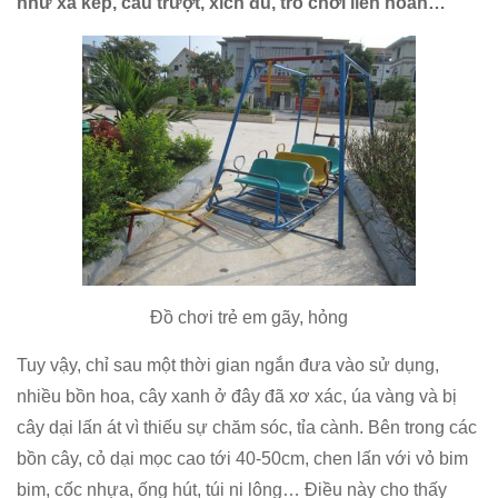
như xà kép, cầu trượt, xích đu, trò chơi liên hoàn…
Đồ chơi trẻ em gãy, hỏng
Tuy vậy, chỉ sau một thời gian ngắn đưa vào sử dụng,
nhiều bồn hoa, cây xanh ở đây đã xơ xác, úa vàng và bị
cây dại lấn át vì thiếu sự chăm sóc, tỉa cành. Bên trong các
bồn cây, cỏ dại mọc cao tới 40-50cm, chen lấn với vỏ bim
bim, cốc nhựa, ống hút, túi ni lông… Điều này cho thấy