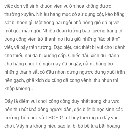
việc dọn vệ sinh khuôn viên vườn hoa không được
thường xuyên. Nhiều hạng mục có sử dụng cột, kèo bằng
sắt bị hoen gỉ. Một trong hai ngôi nhà hóng gió đã bị vỡ
một góc mái ngói. Nhiều đoạn tường bao, tường trang trí
trong công viên trở thành nơi lưu giữ những “tác phẩm”
viết, vẽ bậy trên tường. Đặc biệt, các thiết bị vui chơi dành
cho thiếu nhi đã bị xuống cấp. Chiếc “tàu xích đu” dành
cho hàng chục trẻ ngồi nay đã bị gãy, nằm chỏng trơ,
những thanh sắt có đầu nhọn dựng ngược dựng xuôi trên
nền gạch, ghế xích đu cũng đã cong vênh, thú nhún thì
khập khiễng…
Đây là điểm vui chơi công cộng duy nhất trong khu vực
nên thu hút khá đông người dân, đặc biệt là học sinh các
trường Tiểu học và THCS Gia Thụy thường ra đây vui
chơi. Vậy mà không hiểu sao lại bị bỏ bê tựa bãi hoang