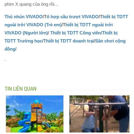
phim X quang của ông rồi…
Thú nhún VIVADO
/T
ổ hợp cầu trượt VIVADO
/T
hiết bị TDTT
ngoài trời VIVADO (Trẻ em)
/T
hiết bị TDTT ngoài trời
VIVADO (Người lớn)
/
Thiết bị TDTT Công viên
/
Thiết bị
TDTT Trường học
/
Thiết bị TDTT doanh trại
/
Sân chơi cộng
đồng/
'
TIN LIÊN QUAN