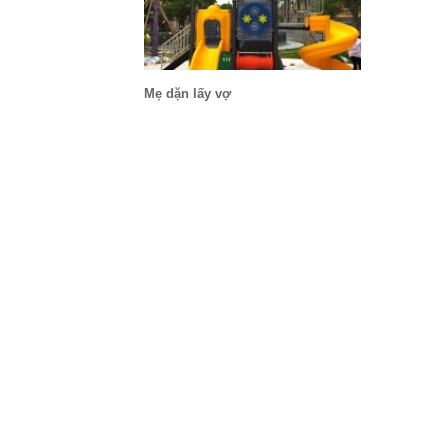
Mẹ dặn lấy vợ
Giá……não