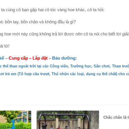
ta cùng cô bạn gặp hai cô tóc vàng hoe khác, cô ta hỏi:
é: bốn tay, bốn chân và không đầu là gì?
ng hoe mới này cũng không trả lời được nên cô ta nói cho biết lời giải
ái tớ!
kế
–
Cung cấp
–
Lắp đặt
–
Bảo dưỡng
:
ục thể thao ngoài trời tại các Công viên, Trường học, Sân chơi, Thao tr
hơi trẻ em (Tổ hợp cầu trượt, Thú nhún các loại, dụng cụ thể chất) cho 
N
Chắc chắn là t