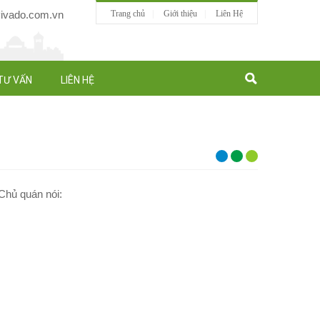
vado.com.vn
Trang chủ
Giới thiệu
Liên Hệ
TƯ VẤN
LIÊN HỆ
Chủ quán nói: