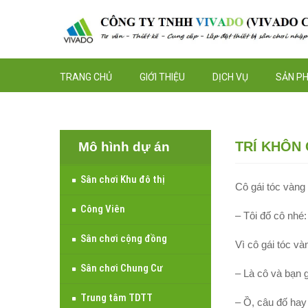
TRANG CHỦ
GIỚI THIỆU
DỊCH VỤ
SẢN P
TRÍ KHÔN
Mô hình dự án
Sân chơi Khu đô thị
Cô gái tóc vàng
Công Viên
– Tôi đố cô nhé:
Sân chơi cộng đồng
Vì cô gái tóc và
Sân chơi Chung Cư
– Là cô và bạn g
Trung tâm TDTT
– Ồ, câu đố hay