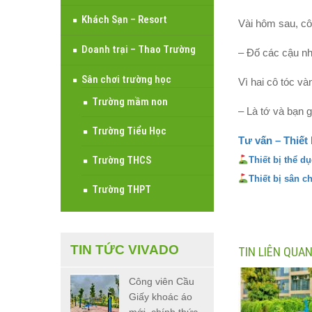
Khách Sạn – Resort
Vài hôm sau, cô 
Doanh trại – Thao Trường
– Đố các cậu nh
Sân chơi trường học
Vì hai cô tóc và
Trường mầm non
– Là tớ và bạn g
Trường Tiểu Học
Tư vấn – Thiết 
Trường THCS
Thiết bị thể d
Thiết bị sân c
Trường THPT
TIN TỨC VIVADO
TIN LIÊN QUA
Công viên Cầu
Giấy khoác áo