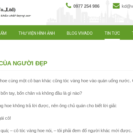
0977 254 986
kd@vi
HẨM
THƯ VIỆN HÌNH ẢNH
BLOG VIVADO
TIN TỨC
 CỦA NGƯỜI ĐẸP
 hoe cùng một cô bạn khác cũng tóc vàng hoe vào quán uống nước. 
 bốn tay, bốn chân và không đầu là gì nào?
ng hoe không trả lời được, nên ông chủ quán cho biết lời giải:
ái cô!
 quá; – cô tóc vàng hoe nói, – tôi phải đem đố người khác mới được.