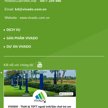
Hotline/Zalo/WeChat:
0977 254 986
Email:
kd@vivado.com.vn
Website : www.vivado.com.vn
DỊCH VỤ
SẢN PHẨM VIVADO
DỰ ÁN VIVADO
Kết nối với chúng tôi: