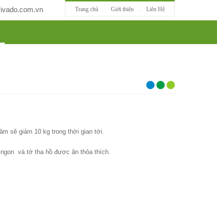
vado.com.vn
Trang chủ
Giới thiệu
Liên Hệ
ỨC
TƯ VẤN
LIÊN HỆ
âm sẽ giảm 10 kg trong thời gian tới.
 ngon và tớ tha hồ được ăn thỏa thích.