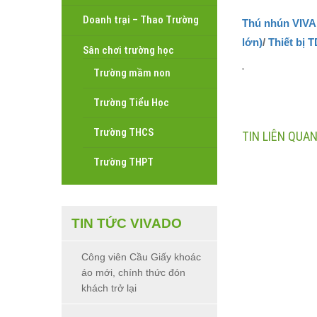
Doanh trại – Thao Trường
Thú nhún VIV
lớn)
/
Thiết bị 
Sân chơi trường học
'
Trường mầm non
Trường Tiểu Học
Trường THCS
TIN LIÊN QUA
Trường THPT
TIN TỨC VIVADO
Công viên Cầu Giấy khoác
áo mới, chính thức đón
khách trở lại