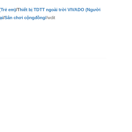
(Trẻ em)
/T
hiết bị TDTT ngoài trời VIVADO (Người
ại
/
Sân chơi cộngđồng/
/wdit