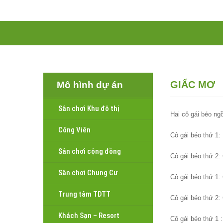
TRANG CHỦ
GIỚI THIỆU
DỊCH VỤ
SẢ
GIẤC MƠ
Mô hình dự án
Sân chơi Khu đô thị
Hai cô gái béo ng
Công Viên
Cô gái béo thứ 1:
Sân chơi cộng đồng
Cô gái béo thứ 2:
Sân chơi Chung Cư
Cô gái béo thứ 1: 
Trung tâm TDTT
Cô gái béo thứ 2:
Khách Sạn – Resort
Cô gái béo thứ 1 :!