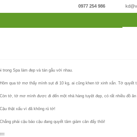
0977 254 986
kd@vi
N PHẨM
THƯ VIỆN HÌNH ẢNH
BLOG VIVADO
TIN T
ồi trong Spa làm đẹp và tán gẫu với nhau.
 Hôm qua tớ mơ thấy mình sụt đi 10 kg, ai cũng khen tớ xinh xắn. Tớ quyết t
 Còn tớ, tớ mơ mình được đi đến một nhà hàng tuyệt đẹp, có rất nhiều đồ ăn
Cậu thật xấu vì đã không rủ tớ!
 Chẳng phải cậu bảo cậu đang quyết tâm giảm cân đấy thôi!
!!!