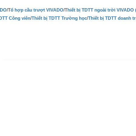
ADO
/T
ổ hợp cầu trượt VIVADO
/T
hiết bị TDTT ngoài trời VIVADO 
TDTT Công viên
/
Thiết bị TDTT Trường học
/
Thiết bị TDTT doanh tr
N