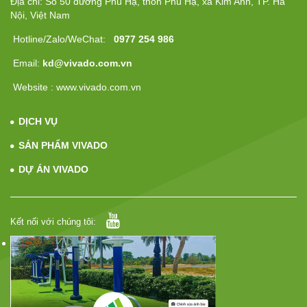
Địa chỉ: Số 50 đường Phú Hạ, thôn Phú Hạ, xã Kim Anh, TP. Hà
Nội, Việt Nam
Hotline/Zalo/WeChat:
0977 254 986
Email:
kd@vivado.com.vn
Website : www.vivado.com.vn
DỊCH VỤ
SẢN PHẨM VIVADO
DỰ ÁN VIVADO
Kết nối với chúng tôi: