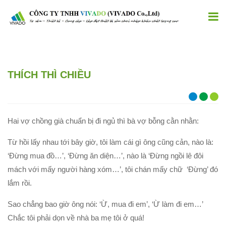
THÍCH THÌ CHIỀU
Hai vợ chồng già chuẩn bị đi ngủ thì bà vợ bỗng cằn nhằn:
Từ hồi lấy nhau tới bây giờ, tôi làm cái gì ông cũng cản, nào là:
‘Đừng mua đồ…’, ‘Đừng ăn diện…’, nào là ‘Đừng ngồi lê đôi
mách với mấy người hàng xóm…’, tôi chán mấy chữ ‘Đừng’ đó
lắm rồi.
Sao chẳng bao giờ ông nói: ‘Ừ, mua đi em’, ‘Ừ làm đi em…’
Chắc tôi phải dọn về nhà ba mẹ tôi ở quá!