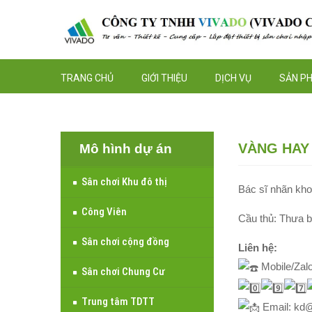
TRANG CHỦ
GIỚI THIỆU
DỊCH VỤ
SẢN P
VÀNG HAY
Mô hình dự án
Sân chơi Khu đô thị
Bác sĩ nhãn kho
Công Viên
Cầu thủ: Thưa b
Sân chơi cộng đồng
Liên hệ:
Mobile/Zalo
Sân chơi Chung Cư
Trung tâm TDTT
Email: kd