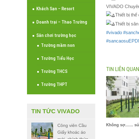
VIVADO Chuyên t
Khách Sạn – Resort
Thiết bị th
Doanh trại – Thao Trường
Thiết bị sâ
#vivado
#sanch
Sân chơi trường học
#sancaosuEP
Trường mầm non
Trường Tiểu Học
TIN LIÊN QUA
Trường THCS
Trường THPT
TIN TỨC VIVADO
Không sợ…… sú
Công viên Cầu
Giấy khoác áo