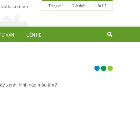
vado.com.vn
Trang chủ
Giới thiệu
Liên Hệ
TƯ VẤN
LIÊN HỆ
mày xanh, hình nào màu tím?