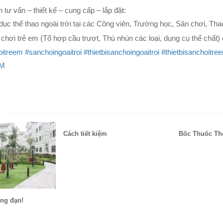
ư vấn – thiết kế – cung cấp – lắp đặt:
ể dục thể thao ngoài trời tại các Công viên, Trường học, Sân chơi, T
n chơi trẻ em (Tổ hợp cầu trượt, Thú nhún các loại, dụng cụ thể chất)
oitreem
#sanchoingoaitroi
#thietbisanchoingoaitroi
#thietbisanchoitre
DM
N
Cách tiết kiệm
Bốc Thuốc Th
ng đạn!