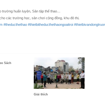
hao trường huấn luyện, Sân tập thể thao…
 cho các trường học, sân chơi cộng đồng, khu đô thị.
em
#theducthethao
#thietbitheducthethaongoaitroi
#thietbivandongtru
eo Sách
Giải thích
Mù hay kh