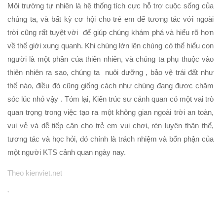
Môi trường tự nhiên là hệ thống tích cực hỗ trợ cuộc sống của
chúng ta, và bất kỳ cơ hội cho trẻ em để tương tác với ngoài
trời cũng rất tuyệt vời để giúp chúng khám phá và hiểu rõ hơn
về thế giới xung quanh. Khi chúng lớn lên chúng có thể hiểu con
người là một phần của thiên nhiên, và chúng ta phụ thuộc vào
thiên nhiên ra sao, chúng ta nuôi dưỡng , bảo vệ trái đất như
thế nào, điều đó cũng giống cách như chúng đang được chăm
sóc lúc nhỏ vậy . Tóm lại, Kiến trúc sư cảnh quan có một vai trò
quan trọng trong việc tạo ra một không gian ngoài trời an toàn,
vui vẻ và dễ tiếp cận cho trẻ em vui chơi, rèn luyện thân thể,
tương tác và học hỏi, đó chính là trách nhiệm và bổn phận của
một người KTS cảnh quan ngày nay.
Theo kienviet.net
'