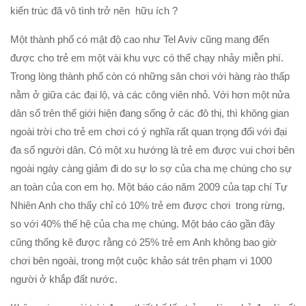
kiến trúc đã vô tình trở nên hữu ích ?
Một thành phố có mật độ cao như Tel Aviv cũng mang đến
được cho trẻ em một vài khu vực có thể chạy nhảy miễn phí.
Trong lòng thành phố còn có những sân chơi với hàng rào thấp
nằm ở giữa các đại lộ, và các công viên nhỏ. Với hơn một nửa
dân số trên thế giới hiện đang sống ở các đô thị, thì không gian
ngoài trời cho trẻ em chơi có ý nghĩa rất quan trọng đối với đại
đa số người dân. Có một xu hướng là trẻ em được vui chơi bên
ngoài ngày càng giảm đi do sự lo sợ của cha mẹ chúng cho sự
an toàn của con em họ. Một báo cáo năm 2009 của tạp chí Tự
Nhiên Anh cho thấy chỉ có 10% trẻ em được chơi trong rừng,
so với 40% thế hệ của cha mẹ chúng. Một báo cáo gần đây
cũng thống kê được rằng có 25% trẻ em Anh không bao giờ
chơi bên ngoài, trong một cuộc khảo sát trên phạm vi 1000
người ở khắp đất nước.