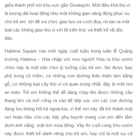
giữa thành phố với khu vực gần Givatayim. Một điều khá thú vị
là tượng đài hoạt động như một không gian năng động phục vụ
cho trẻ em tới để vui chơi, giao lưu và cười đùa, nó tạo ra một
loạt các không gian thú vị với lối kiến trúc và thiết kế rất độc
đáo.
Habima Square vào một ngày cuối tuần trong tuần lễ Quảng
trường Habima – Hòa nhập với mọi người! Hóa ra khu vườn
chìm này là một sân chơi lý tưởng của trẻ em. Nó được bao
phủ trong cỏ mềm, có những con đường thân thiện làm bằng
gỗ, có những loài cây thú vị và quan trọng nhất, đây là một nơi
an toàn. Trẻ em không thể dễ dàng chạy lên được những cầu
thang lớn và mở cổng ra vào để tiếp xúc với các con đường
đang lưu thông hối hả ngoài kia, vì thế nơi này đã trở thành một
nơi hoàn hảo cho các bậc phụ huynh mang con em đến tắm
dưới ánh nắng mặt trời mùa đông. Vây thì cuối cùng khu vườn
này được thiết kế dành riêng cho trẻ em, hay chỉ là một sự cố