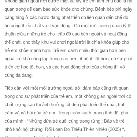
Không gian ngoài trời được thiết kế lấy trẻ em làm chủ đạo là rất
quan trọng để đảm bảo sức khỏe cho chúng. Bệnh béo phì ngày
càng tăng ở các nước đang phát triển có liên quan đến chế độ
ăn uống thiếu chất và ít vận động . Có một mối tương quan tỷ lệ
thuận giữa những trò chơi cấp độ cao bên ngoài và hoạt động
thể chất, cho thấy khu vui chơi ngoài trời là chìa khóa giúp cho
trẻ em khỏe mạnh hơn. Trẻ em dành nhiều thời gian hơn bên
ngoài có khả năng tập trung cao hơn, ít bệnh tật hơn, có sự phát
triển cơ học tốt hơn, và các hoạt động chơi của chúng thì vô
cùng đa dạng.
Tiếp cận với một môi trường ngoài trời đảm bảo cũng rất quan
trọng cho sự phát triển của trẻ em, một không gian ngoài trời có
chất lượng cao thì ảnh hưởng tốt đến phát triển thể chất, tình
cảm và xã hội của trẻ em. Trong cuốn sách mang tính đột phá
của mình : “Những đứa trẻ cuối cùng trong rừng : Bảo vệ trẻ
nhỏ khỏi hội chứng Rối Loạn Do Thiếu Thiên Nhiên (2005) “,