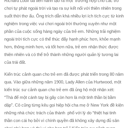
Richard Louv đã tiến hành tạo ra một trường hợp cho các trò
chơi tự phát ngoài trời và tạo ra sự kết nối với thiên nhiên trong
suốt thời thơ ấu. Ông trích dẫn khá nhiều lợi ích tích cực từ kinh
nghiệm trong việc vui chơi ngoài trời thường xuyên như một
phần của cuộc sống hàng ngày của trẻ em. Những trải nghiệm
ngoài trời tích cực có thể thúc đẩy hạnh phúc hơn, khỏe mạnh
hơn, thông minh hơn, và tốt hơn nữa, trẻ em nhận thức được
thiên nhiên và có thể trở thành những người quản lý tương lai
của trái đất.
Kiến trúc cảnh quan cho trẻ em đã được phát triển trong 80 năm
qua. Vào giữa những năm 1900, Lady Allen của Hurtwood, một
kiến trúc sư cảnh quan cho trẻ em đã ủng hộ một nhận xét:
“Thà để một cánh tay bị gãy còn hơn là một tinh thần bị bầm
dập”. Cô cũng từng kêu gọi hiệp hội cha mẹ ở New York đề kiện
những nhà chức trách của thành phố với lý do “thiệt hại tinh
thần con cái họ bởi vì chính quyền đã không xây dựng đủ sân