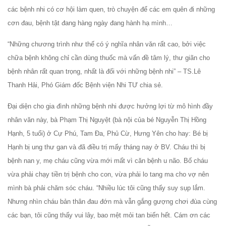
các bệnh nhi có cơ hội làm quen, trò chuyện để các em quên đi những
cơn đau, bệnh tật đang hàng ngày đang hành hạ mình…
“Những chương trình như thế có ý nghĩa nhân văn rất cao, bởi việc
chữa bệnh không chỉ cần dùng thuốc mà vấn đề tâm lý, thư giãn cho
bệnh nhân rất quan trọng, nhất là đối với những bệnh nhi” – TS.Lê
Thanh Hải, Phó Giám đốc Bệnh viện Nhi TƯ chia sẻ.
Đại diện cho gia đình những bệnh nhi được hưởng lợi từ mô hình đầy
nhân văn này, bà Phạm Thị Nguyệt (bà nội của bé Nguyễn Thị Hồng
Hạnh, 5 tuổi) ở Cự Phú, Tam Đa, Phủ Cừ, Hưng Yên cho hay: Bé bị
Hạnh bị ung thư gan và đã điều trị mấy tháng nay ở BV. Cháu thì bị
bệnh nan y, mẹ cháu cũng vừa mới mất vì căn bệnh u não. Bố cháu
vừa phải chạy tiền trị bệnh cho con, vừa phải lo tang ma cho vợ nên
mình bà phải chăm sóc cháu. “Nhiều lúc tôi cũng thấy suy sụp lắm.
Nhưng nhìn cháu bản thân đau đớn mà vẫn gắng gượng chơi đùa cùng
các bạn, tôi cũng thấy vui lây, bao mệt mỏi tan biến hết. Cám ơn các