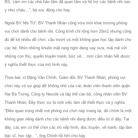
BS, cám ơn các nhà hảo tâm đã quan tâm và hỗ trợ các bệnh nhi nan
y như cháu…”, bà xúc động cho hay.
Ngoài BV Nhi TƯ, BV Thanh Nhàn cũng vừa mới khai trương phòng
vui chơi dành cho bệnh nhi. Công trình chỉ rộng hơn 20m2 nhưng cũng
đủ để kê nhiều đồ chơi, cầu trượt và một không gian học tập dành cho
các bé. Nhìn những khuôn mặt rạng ngời đang say sưa, mải mê với
những con thú, quyển truyện tranh, bức vẽ… mới cảm nhận hết được
ý nghĩa thiết thực của mô hình này.
Theo bác sĩ Đặng Văn Chính, Giám đốc BV Thanh Nhàn, phòng vui
chơi này có sự giúp đỡ không nhỏ của các đoàn viên thanh niên quận
Hai Bà Trưng, Công ty Nesslé và tập thể cán bộ, công nhân viên BV
Thanh Nhàn. Đây thực sự là một việc làm rất thiết thực và ý nghĩa.
“Điều quan trọng nhất mà phòng vui chơi này mang lại, đó chính là một
không gian riêng dành cho các bệnh nhi đang được điều trị ở đây. Tại
đây, các em có thể chơi các trò xếp hình, đọc truyện, vẽ tranh, tập làm
bác sĩ, học tập…”, ông Chính hồ hởi cho hay.