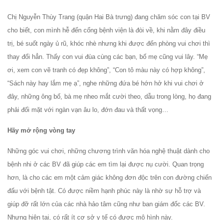
Chị Nguyễn Thùy Trang (quận Hai Bà trưng) đang chăm sóc con tại BV
cho biết, con mình hễ đến cổng bệnh viện là đòi về, khi nằm đây điều
trị, bé suốt ngày ủ rũ, khóc nhè nhưng khi được đến phòng vui chơi thì
thay đổi hẳn. Thấy con vui đùa cùng các bạn, bố mẹ cũng vui lây. “Mẹ
ơi, xem con vẽ tranh có đẹp không”, “Con tô màu này có hợp không”,
“Sách này hay lắm mẹ ạ”, nghe những đứa bé hớn hở khi vui chơi ở
đây, những ông bố, bà mẹ nheo mắt cười theo, dẫu trong lòng, họ đang
phải đối mặt với ngàn vạn âu lo, đớn đau và thất vọng…
Hãy mở rộng vòng tay
Những góc vui chơi, những chương trình văn hóa nghệ thuật dành cho
bệnh nhi ở các BV đã giúp các em tìm lại được nụ cười. Quan trọng
hơn, là cho các em một cảm giác không đơn độc trên con đường chiến
đấu với bệnh tật. Có được niềm hạnh phúc này là nhờ sự hỗ trợ và
giúp đỡ rất lớn của các nhà hảo tâm cũng như ban giám đốc các BV.
Nhưng hiện tại, có rất ít cơ sở y tế có được mô hình này.