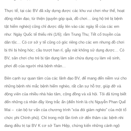
Thực tế, tại các BV đã xây dựng được các khu vui chơi như thế, hoạt
động nhân đạo, từ thiện (quyên góp quà, đồ chơi… ủng hộ trẻ bị bệnh
tật hiểm nghèo) cũng chỉ được dấy lên vào các ngày lễ của các em
như: Ngày Quốc tế thiếu nhi (1/6); rằm Trung Thu; Tết cổ truyền của
dân tộc… Có cơ sở y tế cũng có góc riêng cho các em nhưng đồ chơi
bị thì bị hỏng hóc; cầu trượt han rỉ, gẫy nát không sử dụng được… Có
BV, sân chơi cho trẻ bị tận dụng làm sân chứa dụng cụ làm vệ sinh,
phơi đồ của người nhà bệnh nhân…
Bên cạnh sự quan tâm của các lãnh đạo BV, để mang đến niềm vui cho
những bệnh nhi mắc bệnh hiểm nghèo, rất cần sự hỗ trợ, giúp đỡ và
động viên của nhiều nhà hảo tâm, cộng đồng và xã hội. Tôi đã từng biết
đến những cá nhân đầy lòng trắc ẩn (điển hình là chị Nguyễn Phan Quế
Mai – cán bộ tư vấn của chương trình “xóa đói giảm nghèo” của một tổ
chức phi Chính phủ). Chỉ trong một lần tình cờ đến thăm các bệnh nhi
đang điều trị tại BV K cơ sở Tam Hiệp, chứng kiến những cảnh ngộ