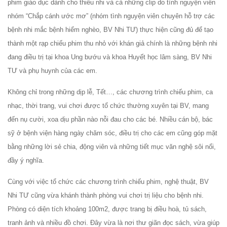
phim giáo dục dành cho thiếu nhi và cả những clip do tình nguyện viên
nhóm “Chắp cánh ước mơ” (nhóm tình nguyện viên chuyên hỗ trợ các
bệnh nhi mắc bệnh hiểm nghèo, BV Nhi TƯ) thực hiện cũng đủ để tạo
thành một rạp chiếu phim thu nhỏ với khán giả chính là những bệnh nhi
đang điều trị tại khoa Ung bướu và khoa Huyết học lâm sàng, BV Nhi
TƯ và phụ huynh của các em.
Không chỉ trong những dịp lễ, Tết…, các chương trình chiếu phim, ca
nhạc, thời trang, vui chơi được tổ chức thường xuyên tại BV, mang
đến nụ cười, xoa dịu phần nào nỗi đau cho các bé. Nhiều cán bộ, bác
sỹ ở bệnh viện hàng ngày chăm sóc, điều trị cho các em cũng góp mặt
bằng những lời sẻ chia, động viên và những tiết mục văn nghệ sôi nổi,
đầy ý nghĩa.
Cùng với việc tổ chức các chương trình chiếu phim, nghệ thuật, BV
Nhi TƯ cũng vừa khánh thành phòng vui chơi trị liệu cho bệnh nhi.
Phòng có diện tích khoảng 100m2, được trang bị điều hoà, tủ sách,
tranh ảnh và nhiều đồ chơi. Đây vừa là nơi thư giãn đọc sách, vừa giúp