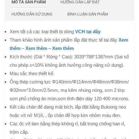
MÔ TẢ SẢN PHẨM
HƯỚNG DẪN LẮP ĐẶT
HƯỚNG DẪN SỬ DỤNG
BÌNH LUẬN SẢN PHẨM
Xem tất cả các loại thiết bị dòng
VCH tại đây
Tham khảo hình ảnh sản phẩm lắp đặt thực tế tại đây
Xem
thêm
–
Xem thêm –
Xem thêm
Kích thước (Dài * Rộng * Cao): 3039*788*1387mm (Sai số
cho phép ±<10% không ảnh hưởng công năng sử dụng).
Màu sắc theo thiết kế.
Ống thép cường lực Φ140mm/Φ114mm/Φ48mm/Φ38mm/
Φ32mm*3.0mm/2.5mm, mạ kẽm nhúng nóng, sơn 2 lớp:
sơn phủ chống ăn mòn,sơn tĩnh điện dày 120-400 microns.
Kết cấu chân đế dạng mặt bích, lắp đặt bằng Buloong neo
hoặc vít nở M16, , ốp chân đế hợp kim nhôm màu đen.
Các ốc vít làm bằng thép không rỉ, bắt trong chống han rỉ,
trộm cắp.