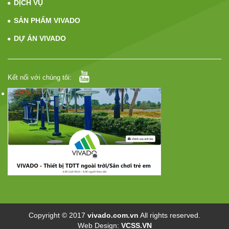
DỊCH VỤ
SẢN PHẨM VIVADO
DỰ ÁN VIVADO
Kết nối với chúng tôi:
Copyright © 2017
vivado.com.vn
All rights reserved.
Web Design:
VCSS.VN