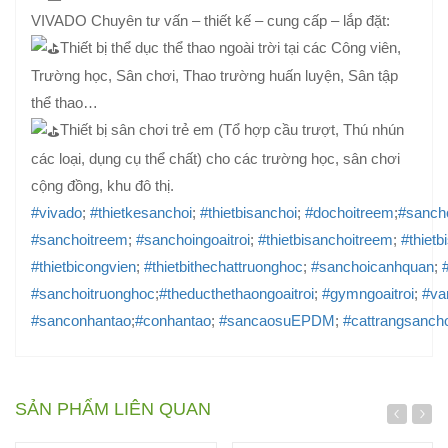
VIVADO Chuyên tư vấn – thiết kế – cung cấp – lắp đặt:
Thiết bị thể dục thể thao ngoài trời tại các Công viên,
Trường học, Sân chơi, Thao trường huấn luyện, Sân tập
thể thao…
Thiết bị sân chơi trẻ em (Tổ hợp cầu trượt, Thú nhún
các loại, dụng cụ thể chất) cho các trường học, sân chơi
cộng đồng, khu đô thị.
#vivado
;
#thietkesanchoi
;
#thietbisanchoi
;
#dochoitreem
;
#sanch
#sanchoitreem
;
#sanchoingoaitroi
;
#thietbisanchoitreem
;
#thietb
#thietbicongvien
;
#thietbithechattruonghoc
;
#sanchoicanhquan
;
#sanchoitruonghoc
;
#theducthethaongoaitroi
;
#gymngoaitroi
;
#va
#sanconhantao
;
#conhantao
;
#sancaosuEPDM
;
#cattrangsancho
SẢN PHẨM LIÊN QUAN