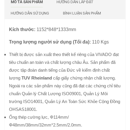
MÔ TẢ SẢN PHẨM
HƯỚNG DẪN LẮP ĐẶT
HƯỚNG DẪN SỬ DỤNG
BÌNH LUẬN SẢN PHẨM
Kích th
ướ
c:
1152*848*1333mm
Tr
ọ
ng l
ượ
ng ng
ườ
i s
ử
d
ụ
ng (T
ố
i đa):
110 Kgs
Thiết bị được sản xuất theo thiết kế riêng của VIVADO đạt
tiêu chuẩn an toàn và chất lượng châu Âu. Sản phẩm đã
được tập đoàn danh tiếng của Đức về kiểm định chất
lượng
TUV Rheinland
cấp giấy chứng nhận chất lượng.
Ngoài ra các sản phẩm này cũng đã đạt các chứng chỉ tiêu
chuẩn Quản lý Chất Lượng ISO09001, Quản Lý Môi
trường ISO14001, Quản Lý An Toàn Sức Khỏe Cộng Đồng
OHSAS18001.
Ống thép cường lực, Φ114mm/
Φ48mm/38mm/32mm*2.5mm/2.0mm.