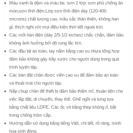
Màu xanh lá đậm và màu be, sơn 2 lớp: sơn phủ chống ăn
mòn,sơn tĩnh điện.Lớp sơn tĩnh điện dày (120-400
microns) chất lượng cao, mầu sắc thân thiện, không han
gỉ, thích nghi với mọi điều kiện thời tiết ngoài trời.
Các mối hàn điện (dày 2/5-1/2 inches) chắc chắn, đảm bảo
không ảnh hưởng bởi độ rung lắc lớn.
Các đầu bịt an toàn, tay nắm bằng cao su nhựa tổng hợp
đảm bảo không gây trầy xước cho người dùng trong quá
trình luyện tập.
Các bàn đặt chân được viền cao su để đảm bảo an toàn
và thoải mái cho người tập.
Nắp chụp chân đế thiết bị đảm bảo thẩm mĩ, thuận tiện cho
việc lắp đặt, di chuyển, thay thế. Ghế ngồi và lưng tựa
bằng chất liệu LDPE. Các ốc vít bằng thép không rỉ, bắt
trong chống trộm cắp.
Hướng dẫn sử dụng bằng tiếng Việt, chi tiết, rõ ràng, minh
họa sinh động.