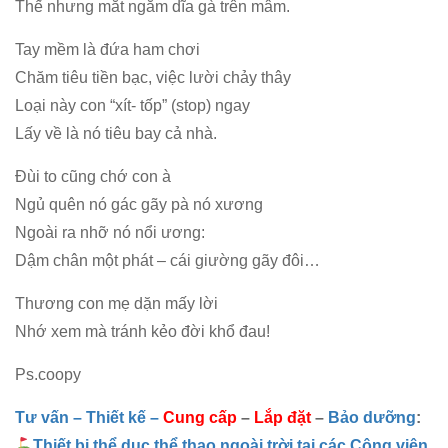
Thế nhưng mắt ngắm dĩa gà trên mâm.
Tay mềm là đứa ham chơi
Chăm tiêu tiền bạc, việc lười chảy thây
Loại này con “xít- tốp” (stop) ngay
Lấy về là nó tiêu bay cả nhà.
Đùi to cũng chớ con à
Ngủ quên nó gác gãy pà nó xương
Ngoài ra nhỡ nó nổi ương:
Dậm chân một phát – cái giường gãy đôi…
Thương con mẹ dặn mấy lời
Nhớ xem mà tránh kẻo đời khổ đau!
Ps.coopy
Tư vấn – Thiết kế
–
Cung cấp
–
Lắp đặt
–
Bảo dưỡng
:
Thiết bị thể dục thể thao ngoài trời tại các Công viên,