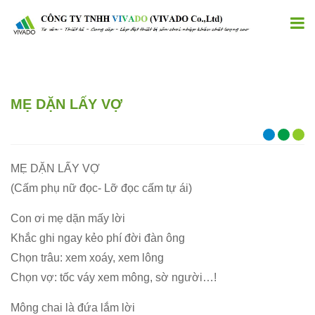
MẸ DẶN LẤY VỢ
MẸ DẶN LẤY VỢ
(Cấm phụ nữ đọc- Lỡ đọc cấm tự ái)
Con ơi mẹ dặn mấy lời
Khắc ghi ngay kẻo phí đời đàn ông
Chọn trâu: xem xoáy, xem lông
Chọn vợ: tốc váy xem mông, sờ người…!
Mông chai là đứa lắm lời