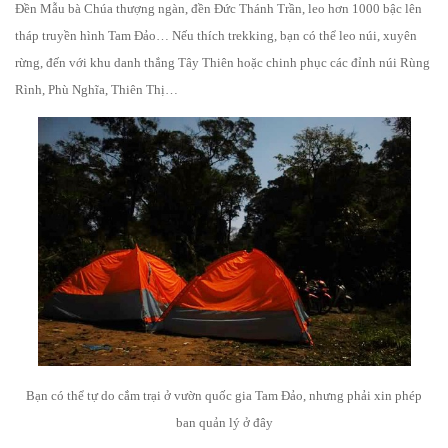
Đền Mẫu bà Chúa thượng ngàn, đền Đức Thánh Trần, leo hơn 1000 bậc lên
tháp truyền hình Tam Đảo… Nếu thích trekking, bạn có thể leo núi, xuyên
rừng, đến với khu danh thắng Tây Thiên hoặc chinh phục các đỉnh núi Rùng
Rình, Phù Nghĩa, Thiên Thị…
Bạn có thể tự do cắm trại ở vườn quốc gia Tam Đảo, nhưng phải xin phép
ban quản lý ở đây