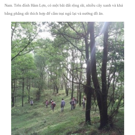
Nam. Trên đỉnh Hàm Lợn, có một bãi đất rộng rãi, nhiều cây xanh và khá
bằng phẳng rất thích hợp để cắm trại ngủ lại và nướng đồ ăn.