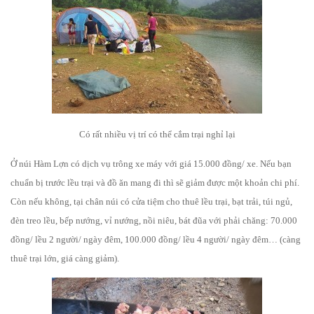
Có rất nhiều vị trí có thể cắm trại nghỉ lại
Ở núi Hàm Lợn có dịch vụ trông xe máy với giá 15.000 đồng/ xe. Nếu bạn
chuẩn bị trước lều trại và đồ ăn mang đi thì sẽ giảm được một khoản chi phí.
Còn nếu không, tại chân núi có cửa tiệm cho thuê lều trại, bạt trải, túi ngủ,
đèn treo lều, bếp nướng, vỉ nướng, nồi niêu, bát đũa với phải chăng: 70.000
đồng/ lều 2 người/ ngày đêm, 100.000 đồng/ lều 4 người/ ngày đêm… (càng
thuê trại lớn, giá càng giảm).