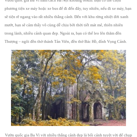
Vườn quốc gia Ba Vì nằm cách Hà Nội khoảng 60km. Bạn có thể chọn
phương tiện xe máy hoặc xe bus để đi đến đây, tuy nhiên, nếu đi xe máy, bạn
sẽ tiện rẽ ngang vào rất nhiều thắng cảnh. Đến với khu rừng nhiệt đới xanh
mướt, bạn sẽ cảm thấy vô cùng dễ chịu bởi thời tiết mát mẻ, thiên nhiên
trong lành, nhiều cảnh quan đẹp. Ngoài ra, bạn có thể leo lên thăm đền
Thượng – ngôi đền thờ thánh Tản Viên, đền thờ Bác Hồ, đỉnh Vọng Cảnh.
Vườn quốc gia Ba Vì với nhiều thắng cảnh đẹp là bối cảnh tuyệt vời để chụp