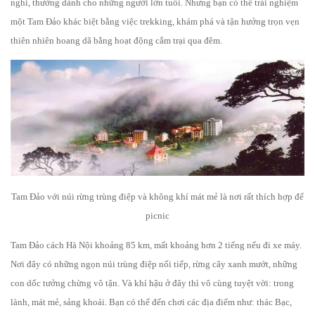
nghi, thường dành cho những người lớn tuổi. Nhưng bạn có thể trải nghiệm
một Tam Đảo khác biệt bằng việc trekking, khám phá và tận hưởng trọn vẹn
thiên nhiên hoang dã bằng hoạt động cắm trại qua đêm.
Tam Đảo với núi rừng trùng điệp và không khí mát mẻ là nơi rất thích hợp để
picnic
Tam Đảo cách Hà Nội khoảng 85 km, mất khoảng hơn 2 tiếng nếu đi xe máy.
Nơi đây có những ngọn núi trùng điệp nối tiếp, rừng cây xanh mướt, những
con dốc tưởng chừng vô tận. Và khí hậu ở đây thì vô cùng tuyệt vời: trong
lành, mát mẻ, sảng khoái. Bạn có thể đến chơi các địa điểm như: thác Bạc,