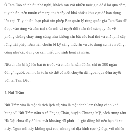
Ở Tam Đảo có nhiều nhà nghỉ, khách sạn với nhiều mức giá để ở lại qua đêm,
tuy nhiên, nếu muốn cắm trại thì ở đây có khá nhiều khu vực để bạn dựng
lều trại. Tuy nhiên, bạn phải xin phép Ban quản lý rừng quốc gia Tam Đảo để
được vào rừng và cắm trại trên núi và tuyệt đối tuân thủ các quy tắc về
phòng chống cháy rừng cũng như không săn bắt các loại thú và chặt phá cây
rừng trái phép. Bạn nên chuẩn bị kỹ càng thức ăn và các dụng cụ nấu nướng,
cũng như các dụng cụ cần thiết cho sinh hoạt cá nhân.
Nếu chuẩn bị kỹ lều bạt từ trước và chuẩn bị sẵn đồ ăn, chỉ từ 300 ngàn
đồng/ người, bạn hoàn toàn có thể có một chuyến dã ngoại qua đêm tuyệt
vời tại Tam Đảo.
4. Núi Trầm
Núi Trầm vừa là một di tích lịch sử, vừa là một danh lam thắng cảnh khá
hùng vĩ. Núi Trầm nằm ở xã Phụng Châu, huyện Chương Mỹ, cách trung tâm
Hà Nội chưa đầy 30km, mất khoảng 45 phút – 1 giờ đồng hồ nếu bạn đi xe
máy. Ngọn núi này không quá cao, nhưng có địa hình cực kỳ đẹp, với nhiều