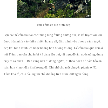
Núi Trầm có địa hình đẹp
Bạn có thể cắm trại tại các thung lũng ở lưng chừng núi, sẽ rất tuyệt vời khi
được hòa mình vào thiên nhiên hoang dã, đắm mình vào phong cảnh tuyệt
đẹp khi bình minh lên hoặc hoàng hôn buông xuống. Để cắm trại qua đêm ở
núi Trầm, bạn cần chuẩn bị kỹ càng lều trại, túi ngủ, đồ ăn, nước uống, dụng
cụ y tế cá nhân… Bạn cũng nên đi đông người, đi theo đoàn để đảm bảo an
toàn hơn vì nơi đây khá hoang dã. Chi phí cho một chuyến picnic ở Núi
Trầm khá rẻ, chia đầu người chỉ khoảng trên dưới 200 ngàn đồng.