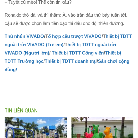
– Tuyệt cú mèo! Thế còn tin xấu?
Ronaldo thở dài và thì thầm: À, vào trận đấu thứ bảy tuần tới,
cậu sẽ được chọn làm tiền đạo thi đấu cho đội thiên đường.
Thú nhún VIVADO
/T
ổ hợp cầu trượt VIVADO
/T
hiết bị TDTT
ngoài trời VIVADO (Trẻ em)
/T
hiết bị TDTT ngoài trời
VIVADO (Người lớn)
/
Thiết bị TDTT Công viên
/
Thiết bị
TDTT Trường học
/
Thiết bị TDTT doanh trại
/
Sân chơi cộng
đồng/
'
TIN LIÊN QUAN