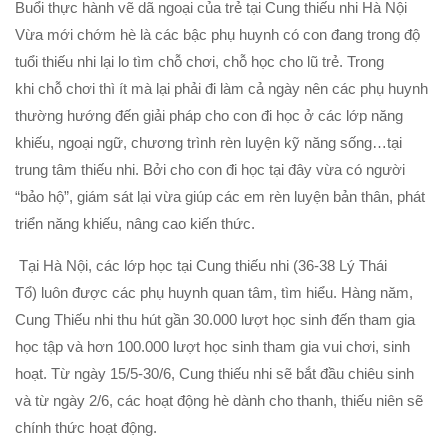
Buổi thực hành vẽ dã ngoại của trẻ tại Cung thiếu nhi Hà Nội
Vừa mới chớm hè là các bậc phụ huynh có con đang trong độ
tuổi thiếu nhi lại lo tìm chỗ chơi, chỗ học cho lũ trẻ. Trong
khi chỗ chơi thì ít mà lại phải đi làm cả ngày nên các phụ huynh
thường hướng đến giải pháp cho con đi học ở các lớp năng
khiếu, ngoại ngữ, chương trình rèn luyện kỹ năng sống…tại
trung tâm thiếu nhi. Bởi cho con đi học tại đây vừa có người
“bảo hộ”, giám sát lại vừa giúp các em rèn luyện bản thân, phát
triển năng khiếu, nâng cao kiến thức.
Tại Hà Nội, các lớp học tại Cung thiếu nhi (36-38 Lý Thái
Tổ) luôn được các phụ huynh quan tâm, tìm hiểu. Hàng năm,
Cung Thiếu nhi thu hút gần 30.000 lượt học sinh đến tham gia
học tập và hơn 100.000 lượt học sinh tham gia vui chơi, sinh
hoạt. Từ ngày 15/5-30/6, Cung thiếu nhi sẽ bắt đầu chiêu sinh
và từ ngày 2/6, các hoạt động hè dành cho thanh, thiếu niên sẽ
chính thức hoạt động.