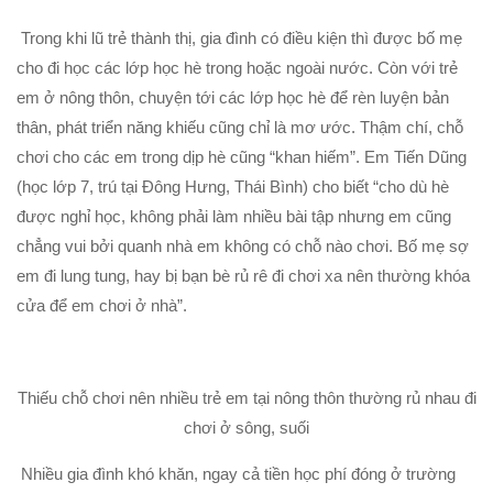
Trong khi lũ trẻ thành thị, gia đình có điều kiện thì được bố mẹ
cho đi học các lớp học hè trong hoặc ngoài nước. Còn với trẻ
em ở nông thôn, chuyện tới các lớp học hè để rèn luyện bản
thân, phát triển năng khiếu cũng chỉ là mơ ước. Thậm chí, chỗ
chơi cho các em trong dịp hè cũng “khan hiếm”. Em Tiến Dũng
(học lớp 7, trú tại Đông Hưng, Thái Bình) cho biết “cho dù hè
được nghỉ học, không phải làm nhiều bài tập nhưng em cũng
chẳng vui bởi quanh nhà em không có chỗ nào chơi. Bố mẹ sợ
em đi lung tung, hay bị bạn bè rủ rê đi chơi xa nên thường khóa
cửa để em chơi ở nhà”.
Thiếu chỗ chơi nên nhiều trẻ em tại nông thôn thường rủ nhau đi
chơi ở sông, suối
Nhiều gia đình khó khăn, ngay cả tiền học phí đóng ở trường