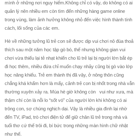
mình ở những nơi nguy hiểm.Không chỉ có vậy, do không có ai
quản lý nên nhiều em còn tìm đến những hàng game online
trong vùng, làm ảnh hưởng không nhỏ đến việc hình thành tính
cách, lối sống của các em.
Hè về những tưởng lũ trẻ con sẽ được dịp vui chơi nô đùa thoả
thích sau một năm học tập gò bó, thế nhưng không gian vui
chơi vừa thiếu lại tẻ nhạt khiến cho lũ trẻ lại bị người lớn bắt ép
đi học thêm, nhiều đứa chỉ muốn chạy nhảy cũng bị gò vào lớp
học năng khiếu. Trẻ em thành thị đã vậy, ở nông thôn cũng
chẳng khá khẩm hơn là mấy, cảnh trẻ con bị nhốt trong nhà vẫn
thường xuyên xảy ra. Mùa hè giờ không còn vui như xưa, mà
thậm chí còn là nỗi lo “sốt vó” của người lớn khi không có ai
trông con, sợ chúng nghịch dại. Vậy là nhiều gia đình lại nhờ
đến TV, iPad, trò chơi điện tử để giữ chân lũ trẻ trong nhà và
tuổi thơ cứ thế trôi đi, bí bức trong những màn hình chữ nhật
như thế.