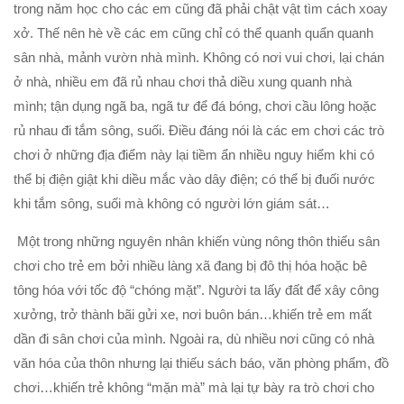
trong năm học cho các em cũng đã phải chật vật tìm cách xoay
xở. Thế nên hè về các em cũng chỉ có thể quanh quẩn quanh
sân nhà, mảnh vườn nhà mình. Không có nơi vui chơi, lại chán
ở nhà, nhiều em đã rủ nhau chơi thả diều xung quanh nhà
mình; tận dụng ngã ba, ngã tư để đá bóng, chơi cầu lông hoặc
rủ nhau đi tắm sông, suối. Điều đáng nói là các em chơi các trò
chơi ở những địa điểm này lại tiềm ẩn nhiều nguy hiểm khi có
thể bị điện giật khi diều mắc vào dây điện; có thể bị đuối nước
khi tắm sông, suối mà không có người lớn giám sát…
Một trong những nguyên nhân khiến vùng nông thôn thiếu sân
chơi cho trẻ em bởi nhiều làng xã đang bị đô thị hóa hoặc bê
tông hóa với tốc độ “chóng mặt”. Người ta lấy đất để xây công
xưởng, trở thành bãi gửi xe, nơi buôn bán…khiến trẻ em mất
dần đi sân chơi của mình. Ngoài ra, dù nhiều nơi cũng có nhà
văn hóa của thôn nhưng lại thiếu sách báo, văn phòng phẩm, đồ
chơi…khiến trẻ không “mặn mà” mà lại tự bày ra trò chơi cho