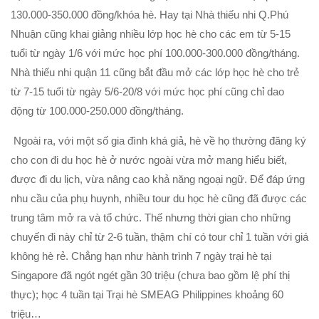
130.000-350.000 đồng/khóa hè. Hay tại Nhà thiếu nhi Q.Phú
Nhuận cũng khai giảng nhiều lớp học hè cho các em từ 5-15
tuổi từ ngày 1/6 với mức học phí 100.000-300.000 đồng/tháng.
Nhà thiếu nhi quận 11 cũng bắt đầu mở các lớp học hè cho trẻ
từ 7-15 tuổi từ ngày 5/6-20/8 với mức học phí cũng chỉ dao
động từ 100.000-250.000 đồng/tháng.
Ngoài ra, với một số gia đình khá giả, hè về họ thường đăng ký
cho con đi du học hè ở nước ngoài vừa mở mang hiểu biết,
được đi du lịch, vừa nâng cao khả năng ngoại ngữ. Để đáp ứng
nhu cầu của phụ huynh, nhiều tour du học hè cũng đã được các
trung tâm mở ra và tổ chức. Thế nhưng thời gian cho những
chuyến đi này chỉ từ 2-6 tuần, thậm chí có tour chỉ 1 tuần với giá
không hè rẻ. Chẳng hạn như hành trình 7 ngày trại hè tại
Singapore đã ngót ngét gần 30 triệu (chưa bao gồm lệ phí thị
thực); học 4 tuần tại Trại hè SMEAG Philippines khoảng 60
triệu…