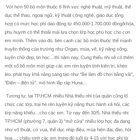
Với hơn 50 bộ môn thuộc 6 lĩnh vực nghệ thuật, mỹ thuật, thể
dục thể thao, ngoại ngữ, kỹ thuật công nghệ, giáo dục tổng
hợp có mức học phí dao động từ 450.000-1.700.000 đồng/khóa,
phụ huynh có thể thoải mái lựa chọn lớp học phù học cho con
em mình. Thêm vào đó, bên cạnh các bộ môn thuộc thế mạnh
truyền thống của trường như Organ, múa, vẽ, kỹ năng sống,
luyện chữ đẹp, tin học…thì năm nay, Cung thiếu nhi sẽ có thêm
một số bộ môn mới giúp các em rèn luyện tính kiên trì, khéo
léo, phát huy khả năng sáng tạo như “Bé làm đồ chơi bằng vải”,
“Điện – điện tử”, mô hình lắp ráp Huna…
Tương tự, tại TP.HCM nhiều Nhà thiếu nhi của quận cũng tổ
chức các lớp, trại hè rèn luyện kỹ năng thực hành xã hội, các
lớp năng khiếu…cho các em. Từ nay đến 30/5, Nhà thiếu nhi
TP.HCM (phường 7, quận 3) “mở cửa” nhiều lớp học đa dạng
như võ thuật, cờ vua, thể dục nhịp điệu, múa hiện đại, đàn, hội
họa…; chiêu sinh các em trong độ tuổi từ 4-15 với học phí từ