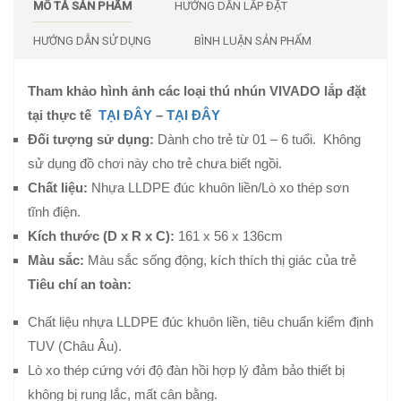
MÔ TẢ SẢN PHẨM
HƯỚNG DẪN LẮP ĐẶT
HƯỚNG DẪN SỬ DỤNG
BÌNH LUẬN SẢN PHẨM
Tham khảo h
ình ảnh các loại thú nhún VIVADO lắp đặt
tại thực tế
TẠI ĐÂY
–
TẠI ĐÂY
Đối tượng sử dụng:
Dành cho trẻ từ 01 – 6 tuổi. Không
sử dụng đồ chơi này cho trẻ chưa biết ngồi.
Chất liệu:
Nhựa LLDPE đúc khuôn liền/Lò xo thép sơn
tĩnh điện.
Kích thước (D x R x C):
161 x 56 x 136cm
Màu sắc:
Màu sắc sống động, kích thích thị giác của trẻ
Tiêu chí an toàn:
Chất liệu nhựa LLDPE đúc khuôn liền, tiêu chuẩn kiểm định
TUV (Châu Âu).
Lò xo thép cứng với độ đàn hồi hợp lý đảm bảo thiết bị
không bị rung lắc, mất cân bằng.