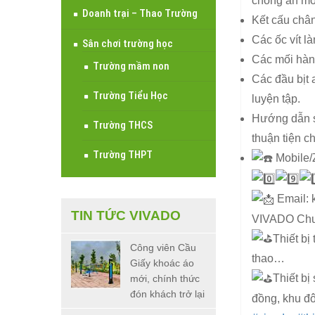
chống ăn mò
Doanh trại – Thao Trường
Kết cấu chân
Các ốc vít l
Sân chơi trường học
Các mối hàn 
Trường mầm non
Các đầu bịt 
Trường Tiểu Học
luyện tập.
Hướng dẫn sử
Trường THCS
thuận tiện c
Trường THPT
Mobile/
Email: 
TIN TỨC VIVADO
VIVADO Chuyê
Thiết bị
Công viên Cầu
thao…
Giấy khoác áo
Thiết bị
mới, chính thức
đón khách trở lại
đồng, khu đô 