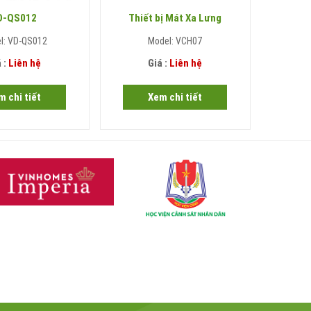
D-QS012
Thiết bị Mát Xa Lưng
Th
l: VD-QS012
Model: VCH07
 :
Liên hệ
Giá :
Liên hệ
m chi tiết
Xem chi tiết