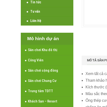
Tin tức
Tư vấn
Liên Hệ
Mô hình dự án
Sân chơi Khu đô thị
Công Viên
MÔ TẢ SẢN 
Sân chơi cộng đồng
Xem tất cả cá
Tham khảo hì
Sân chơi Chung Cư
Kích thước 
Trung tâm TDTT
Màu sắc theo
Ống thép c
Khách Sạn – Resort