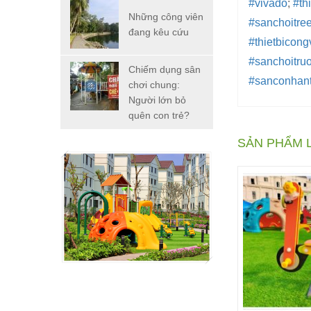
#vivado
;
#th
Những công viên
#sanchoitre
đang kêu cứu
#thietbicong
#sanchoitru
Chiếm dụng sân
#sanconhan
chơi chung:
Người lớn bỏ
quên con trẻ?
SẢN PHẨM 