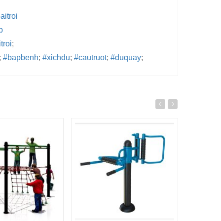
aitroi
p
troi
;
;
#bapbenh
;
#xichdu
;
#cautruot
;
#duquay
;