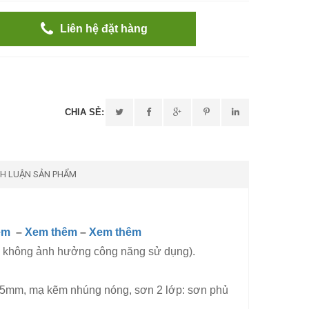
Liên hệ đặt hàng
CHIA SẺ:
NH LUẬN SẢN PHẨM
êm
–
Xem thêm
–
Xem thêm
% không ảnh hưởng công năng sử dụng).
, mạ kẽm nhúng nóng, sơn 2 lớp: sơn phủ