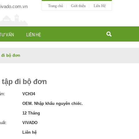
vado.com.vn
Trang chủ
Giới thiệu
Liên Hệ
TƯ VẤN
LIÊN HỆ
p đi bộ đơn
ị tập đi bộ đơn
ẩm:
VCH34
OEM. Nhập khẩu nguyên chiếc.
12 Tháng
uất:
VIVADO
Liên hệ