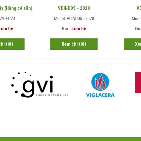
y (Hàng có sẵn)
VDIND05 – 2020
V
 VVD-P24
Model: VDIND05 - 2020
Mode
Liên hệ
Giá :
Liên hệ
Giá
hi tiết
Xem chi tiết
Xe