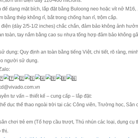
n,sơn tĩnh điện dày 120-400 microns.
 đế dạng mặt bích, lắp đặt bằng Buloong neo hoặc vít nở M16,
àm bằng thép không rỉ, bắt trong chống han rỉ, trộm cắp.
điện (dày 2/5-1/2 inches) chắc chắn, đảm bảo không ảnh hưởng
an toàn, tay nắm bằng cao su nhựa tổng hợp đảm bảo không gây
 dụng; Quy định an toàn bằng tiếng Việt, chi tiết, rõ ràng, minh
ho người sử dụng.
Zalo:
kd@vivado.com.vn
n tư vấn – thiết kế – cung cấp – lắp đặt:
 thể dục thể thao ngoài trời tại các Công viên, Trường học, Sân
 sân chơi trẻ em (Tổ hợp cầu trượt, Thú nhún các loại, dụng cụ 
thị.