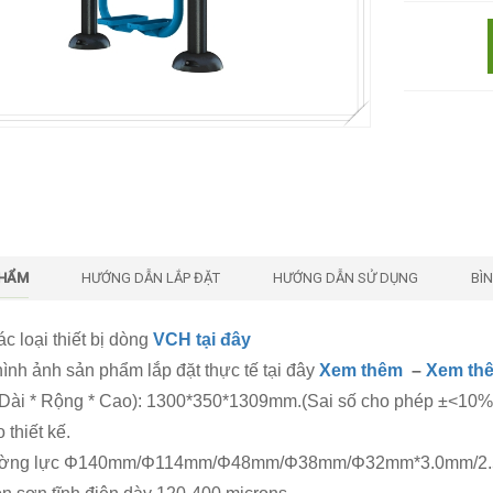
PHẨM
HƯỚNG DẪN LẮP ĐẶT
HƯỚNG DẪN SỬ DỤNG
BÌ
c loại thiết bị dòng
VCH tại đây
nh ảnh sản phẩm lắp đặt thực tế tại đây
Xem thêm
–
Xem th
(Dài * Rộng * Cao): 1300*350*1309mm.(Sai số cho phép ±<10
 thiết kế.
ường lực Φ140mm/Φ114mm/Φ48mm/Φ38mm/Φ32mm*3.0mm/2.5mm