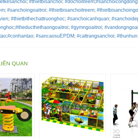
ietkesanchoi
;
#thietbisanchoi
;
#dochoitreem
;
#sanchoicongdong
em
;
#sanchoingoaitroi
;
#thietbisanchoitreem
;
#thietbisanchoingo
vien
;
#thietbithechattruonghoc
;
#sanchoicanhquan
;
#sanchoide
onghoc
;
#theducthethaongoaitroi
;
#gymngoaitroi
;
#vandongngoai
tao
;
#conhantao
;
#sancaosuEPDM
;
#cattrangsanchoi
;
#thunhun
LIÊN QUAN