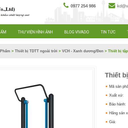
0977 254 986
kd@vi
HẨM
THƯ VIỆN HÌNH ẢNH
BLOG VIVADO
TIN TỨC
 Phẩm
>
Thiết bị TDTT ngoài trời
>
VCH - Xanh dương/Đen
>
Thiết bị tậ
Thiết b
Mã sản ph
Xuất xứ:
Bảo hành:
Hãng sản x
Giá: