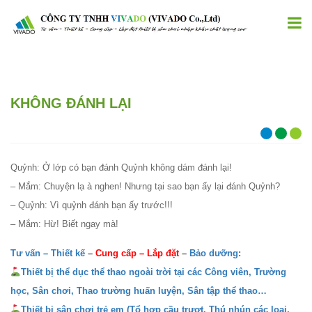
KHÔNG ĐÁNH LẠI
Quỷnh: Ở lớp có bạn đánh Quỷnh không dám đánh lại!
– Mắm: Chuyện lạ à nghen! Nhưng tại sao bạn ấy lại đánh Quỷnh?
– Quỷnh: Vì quỷnh đánh bạn ấy trước!!!
– Mắm: Hừ! Biết ngay mà!
Tư vấn – Thiết kế
–
Cung cấp
–
Lắp đặt
–
Bảo dưỡng
:
Thiết bị thể dục thể thao ngoài trời tại các Công viên, Trường
học, Sân chơi, Thao trường huấn luyện, Sân tập thể thao…
Thiết bị sân chơi trẻ em (Tổ hợp cầu trượt, Thú nhún các loại,