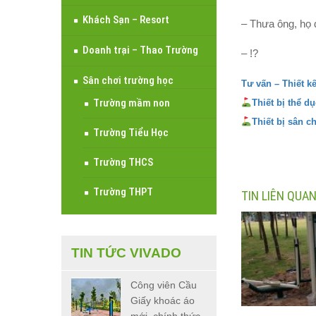
Khách Sạn – Resort
– Thưa ông, họ đ
Doanh trại – Thao Trường
– !?
Sân chơi trường học
Tư vấn – Thiết k
Trường mầm non
Thiết bị thể d
Thiết bị sân c
Trường Tiểu Học
Trường THCS
Trường THPT
TIN LIÊN QUA
TIN TỨC VIVADO
Công viên Cầu
Giấy khoác áo