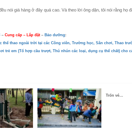
ều nói giá hàng ở đây quá cao. Và theo lời ông dặn, tôi nói rằng họ 
ế
–
Cung cấp
–
Lắp đặt
–
Bảo dưỡng
:
ục thể thao ngoài trời tại các Công viên, Trường học, Sân chơi, Thao tr
hơi trẻ em (Tổ hợp cầu trượt, Thú nhún các loại, dụng cụ thể chất) cho 
N
Trốn vé…