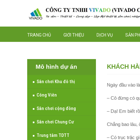
TRANG CHỦ
GIỚI THIỆU
DỊCH VỤ
SẢN P
KHÁCH HÀ
Mô hình dự án
Sân chơi Khu đô thị
Ngày đầu vào là
Công Viên
– Cô đừng có qu
Sân chơi cộng đồng
– Dạ! Em biết rồ
Sân chơi Chung Cư
Chẳng bao lâu, 
Trung tâm TDTT
– Có trục trặc 