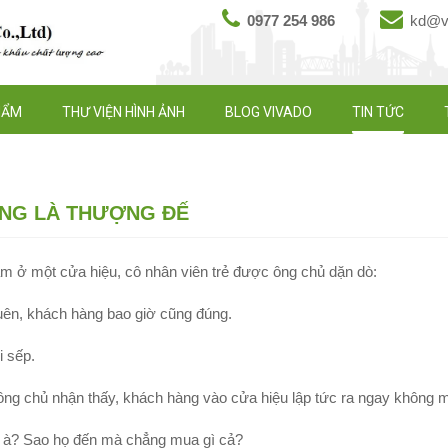
0977 254 986
kd@vi
HẨM
THƯ VIỆN HÌNH ẢNH
BLOG VIVADO
TIN TỨC
NG LÀ THƯỢNG ĐẾ
m ở một cửa hiệu, cô nhân viên trẻ được ông chủ dặn dò:
ên, khách hàng bao giờ cũng đúng.
i sếp.
ông chủ nhận thấy, khách hàng vào cửa hiệu lập tức ra ngay không m
gì à? Sao họ đến mà chẳng mua gì cả?