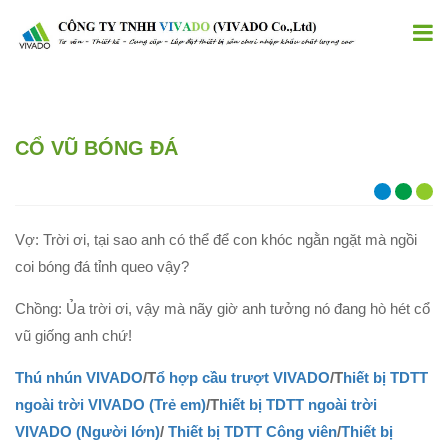
CỔ VŨ BÓNG ĐÁ
Vợ: Trời ơi, tại sao anh có thể để con khóc ngằn ngặt mà ngồi
coi bóng đá tỉnh queo vậy?
Chồng: Ủa trời ơi, vậy mà nãy giờ anh tưởng nó đang hò hét cổ
vũ giống anh chứ!
Thú nhún VIVADO
/T
ổ hợp cầu trượt VIVADO
/T
hiết bị TDTT
ngoài trời VIVADO (Trẻ em)
/T
hiết bị TDTT ngoài trời
VIVADO (Người lớn)
/
Thiết bị TDTT Công viên
/
Thiết bị