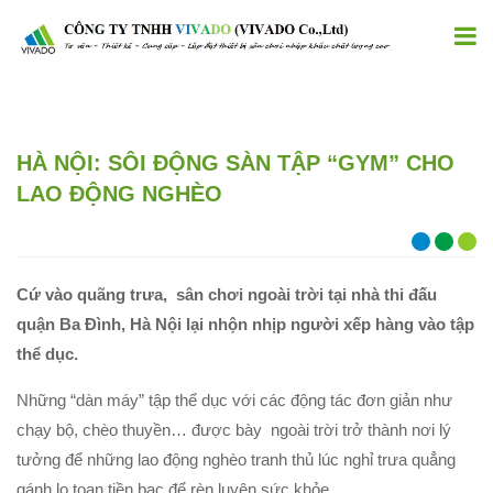
HÀ NỘI: SÔI ĐỘNG SÀN TẬP “GYM” CHO
LAO ĐỘNG NGHÈO
Cứ vào quãng trưa, sân chơi ngoài trời tại nhà thi đấu
quận Ba Đình, Hà Nội lại nhộn nhịp người xếp hàng vào tập
thể dục.
Những “dàn máy” tập thể dục với các động tác đơn giản như
chạy bộ, chèo thuyền… được bày ngoài trời trở thành nơi lý
tưởng để những lao động nghèo tranh thủ lúc nghỉ trưa quẳng
gánh lo toan tiền bạc để rèn luyện sức khỏe.