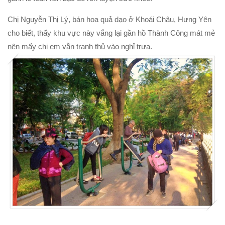
Chị Nguyễn Thị Lý, bán hoa quả dạo ở Khoái Châu, Hưng Yên
cho biết, thấy khu vực này vắng lại gần hồ Thành Công mát mẻ
nên mấy chị em vẫn tranh thủ vào nghỉ trưa.