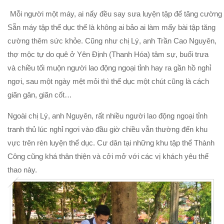
Mỗi người một máy, ai nấy đều say sưa luyện tập để tăng cường
Sẵn máy tập thể dục thế là không ai bảo ai làm mấy bài tập tăng
cường thêm sức khỏe. Cũng như chị Lý, anh Trần Cao Nguyên,
thợ mộc tự do quê ở Yên Định (Thanh Hóa) tâm sự, buổi trưa
và chiều tối muộn người lao động ngoại tỉnh hay ra gần hồ nghỉ
ngơi, sau một ngày mệt mỏi thì thể dục một chút cũng là cách
giãn gân, giãn cốt…
Ngoài chị Lý, anh Nguyên, rất nhiều người lao động ngoại tỉnh
tranh thủ lúc nghỉ ngơi vào đầu giờ chiều vẫn thường đến khu
vực trên rèn luyện thể dục. Cư dân tại những khu tập thể Thành
Công cũng khá thân thiện và cởi mở với các vị khách yêu thể
thao này.