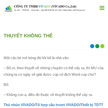
THUYẾT KHÔNG THỂ
Một cậu bé mê bóng đá hỏi bố là nhà văn:
– Bố ơi, theo thuyết về những chuyện có thể xảy ra, thì MU của
chúng ta có ngày sẽ giật được cúp vô địch Word cup chứ?
Bố:
– Không con ạ, điều đó thuộc về thuyết không thể xảy ra.
Thú nhún VIVADO
/T
ổ hợp cầu trượt VIVADO
/T
hiết bị TDTT