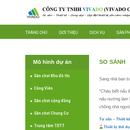
TRANG CHỦ
GIỚI THIỆU
DỊCH VỤ
SẢN P
SO SÁNH
Mô hình dự án
Sân chơi Khu đô thị
Sang nhà bạn tra
Công Viên
“Cháu biết nấu 
nấu nướng làm hạ
Sân chơi cộng đồng
chồng nhà người 
Sân chơi Chung Cư
Tư vấn – Thiết k
Trung tâm TDTT
Thiết bị thể d