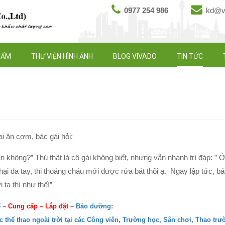
0977 254 986
kd@vi
HẨM
THƯ VIỆN HÌNH ẢNH
BLOG VIVADO
TIN TỨC
i ăn cơm, bác gái hỏi:
ăn không?” Thú thật là cô gái không biết, nhưng vẫn nhanh trí đáp: ”
i da tay, thi thoảng cháu mới được rửa bát thôi ạ. Ngay lập tức, bác
ta thì như thế!”
ế
–
Cung cấp
–
Lắp đặt
–
Bảo dưỡng
:
ục thể thao ngoài trời tại các Công viên, Trường học, Sân chơi, Thao tr