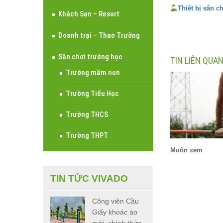
Thiết bị sân c
Khách Sạn – Resort
Doanh trại – Thao Trường
Sân chơi trường học
TIN LIÊN QUA
Trường mầm non
Trường Tiểu Học
Trường THCS
Trường THPT
Muốn xem
TIN TỨC VIVADO
Công viên Cầu
Giấy khoác áo