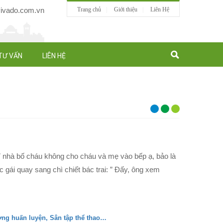
vado.com.vn
Trang chủ
Giới thiệu
Liên Hệ
TƯ VẤN
LIÊN HỆ
 Ở nhà bố cháu không cho cháu và mẹ vào bếp ạ, bảo là
 gái quay sang chì chiết bác trai: ” Đấy, ông xem
ường huấn luyện, Sân tập thể thao…