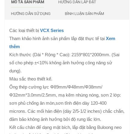
MÔ TẢ SẢN PHẨM
HƯỚNG DẪN LẮP ĐẶT
HƯỚNG DẪN SỬ DỤNG
BÌNH LUẬN SẢN PHẨM
Các loại thiết bị
VCX Series
Tham khảo hình ảnh sản phẩm lắp đặt thực tế tại
Xem
thêm
Kích thước (Dài * Rộng * Cao): 2159*801*2000mm. (Sai
số cho phép ±<10% không ảnh hưởng công năng sử
dụng).
Màu sắc theo thiết kế.
Ống thép cường lực Φ89mm/Φ48mm/Φ38mm/
Φ32mm*3.0mm/2.5mm, mạ kẽm nhúng nóng, sơn 2 lớp:
sơn phủ chống ăn mòn,sơn tĩnh điện dày 120-400
microns. Các mối hàn điện (dày 2/5-1/2 inches) chắc chắn,
đảm bảo không ảnh hưởng bởi độ rung lắc lớn.
Kết cấu chân đế dạng mặt bích, lắp đặt bằng Buloong neo