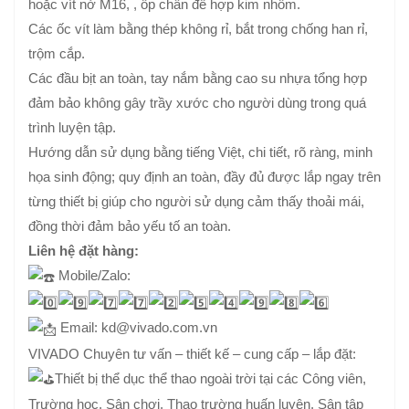
hoặc vít nở M16, , ốp chân đế hợp kim nhôm.
Các ốc vít làm bằng thép không rỉ, bắt trong chống han rỉ,
trộm cắp.
Các đầu bịt an toàn, tay nắm bằng cao su nhựa tổng hợp
đảm bảo không gây trầy xước cho người dùng trong quá
trình luyện tập.
Hướng dẫn sử dụng bằng tiếng Việt, chi tiết, rõ ràng, minh
họa sinh động; quy định an toàn, đầy đủ được lắp ngay trên
từng thiết bị giúp cho người sử dụng cảm thấy thoải mái,
đồng thời đảm bảo yếu tố an toàn.
Liên hệ đặt hàng:
Mobile/Zalo:
Email: kd@vivado.com.vn
VIVADO Chuyên tư vấn – thiết kế – cung cấp – lắp đặt:
Thiết bị thể dục thể thao ngoài trời tại các Công viên,
Trường học, Sân chơi, Thao trường huấn luyện, Sân tập