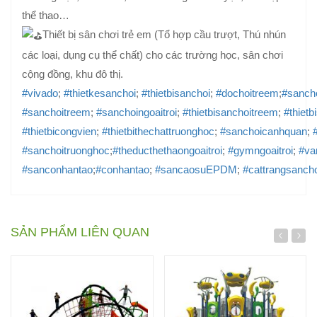
thể thao…
Thiết bị sân chơi trẻ em (Tổ hợp cầu trượt, Thú nhún
các loại, dụng cụ thể chất) cho các trường học, sân chơi
cộng đồng, khu đô thị.
#vivado
;
#thietkesanchoi
;
#thietbisanchoi
;
#dochoitreem
;
#sanch
#sanchoitreem
;
#sanchoingoaitroi
;
#thietbisanchoitreem
;
#thietb
#thietbicongvien
;
#thietbithechattruonghoc
;
#sanchoicanhquan
;
#sanchoitruonghoc
;
#theducthethaongoaitroi
;
#gymngoaitroi
;
#va
#sanconhantao
;
#conhantao
;
#sancaosuEPDM
;
#cattrangsancho
SẢN PHẨM LIÊN QUAN