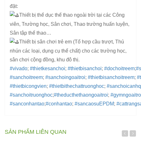
đặt:
Thiết bị thể dục thể thao ngoài trời tại các Công
viên, Trường học, Sân chơi, Thao trường huấn luyện,
Sân tập thể thao…
Thiết bị sân chơi trẻ em (Tổ hợp cầu trượt, Thú
nhún các loại, dụng cụ thể chất) cho các trường học,
sân chơi cộng đồng, khu đô thị.
#vivado
;
#thietkesanchoi
;
#thietbisanchoi
;
#dochoitreem
;
#
#sanchoitreem
;
#sanchoingoaitroi
;
#thietbisanchoitreem
;
#
#thietbicongvien
;
#thietbithechattruonghoc
;
#sanchoicanh
#sanchoitruonghoc
;
#theducthethaongoaitroi
;
#gymngoaitro
#sanconhantao
;
#conhantao
;
#sancaosuEPDM
;
#cattrangs
SẢN PHẨM LIÊN QUAN