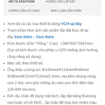
MÔ TẢ SẢN PHẨM
HƯỚNG DẪN LẮP ĐẶT
HƯỚNG DẪN SỬ DỤNG
BÌNH LUẬN SẢN PHẨM
Xem tất cả các loại thiết bị dòng
VCH tại đây
Tham khảo hình ảnh sản phẩm lắp đặt thực tế tại
đây
Xem thêm –
Xem thêm
Kích thước (Dài * Rộng * Cao): 1364*641*1647mm.
(Sai số kích thước cho phép ±<10% không ảnh hưởng
công năng sử dụng).
Màu sắc theo thiết kế.
Ống thép cường lực Φ140mm/Φ114mm/Φ48mm/
Φ38mm/Φ32mm*3.0mm/2.5mm, mạ kẽm nhúng nóng,
sơn 2 lớp: sơn phủ chống ăn mòn,sơn tĩnh điện dày
120-400 microns.
Kết cấu chân đế dạng mặt bích, lắp đặt bằng Buloong
neo hoặc vít nở M16, , ốp chân đế hợp kim nhôm màu