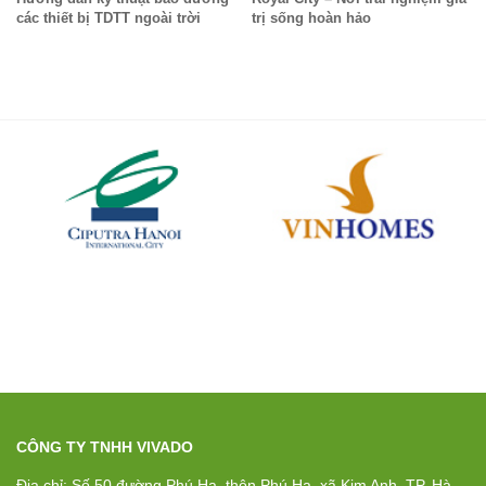
các thiết bị TDTT ngoài trời
trị sống hoàn hảo
CÔNG TY TNHH VIVADO
Địa chỉ: Số 50 đường Phú Hạ, thôn Phú Hạ, xã Kim Anh, TP. Hà