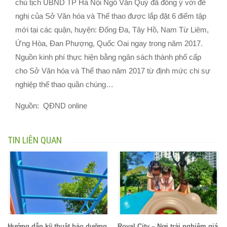
chủ tịch UBND TP Hà Nội Ngô Văn Quý đã đồng ý với đề
nghị của Sở Văn hóa và Thể thao được lắp đặt 6 điểm tập
mới tại các quận, huyện: Đống Đa, Tây Hồ, Nam Từ Liêm,
Ứng Hòa, Đan Phượng, Quốc Oai ngay trong năm 2017.
Nguồn kinh phí thực hiện bằng ngân sách thành phố cấp
cho Sở Văn hóa và Thể thao năm 2017 từ định mức chi sự
nghiệp thể thao quần chúng…
Nguồn: QĐND online
TIN LIÊN QUAN
Hướng dẫn kỹ thuật bảo dưỡng
Royal City – Nơi trải nghiệm giá