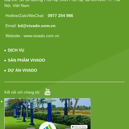
Nội, Việt Nam
Hotline/Zalo/WeChat:
0977 254 986
Email:
kd@vivado.com.vn
Website : www.vivado.com.vn
DỊCH VỤ
SẢN PHẨM VIVADO
DỰ ÁN VIVADO
Kết nối với chúng tôi: