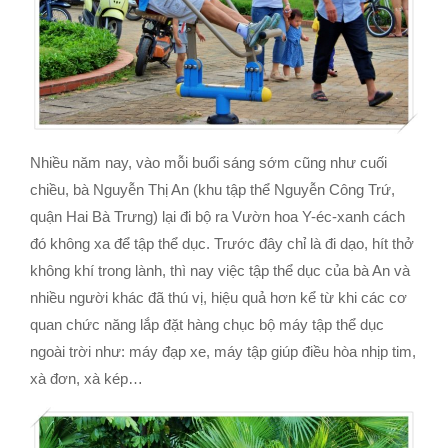
Nhiều năm nay, vào mỗi buổi sáng sớm cũng như cuối
chiều, bà Nguyễn Thị An (khu tập thể Nguyễn Công Trứ,
quận Hai Bà Trưng) lại đi bộ ra Vườn hoa Y-éc-xanh cách
đó không xa để tập thể dục. Trước đây chỉ là đi dạo, hít thở
không khí trong lành, thì nay việc tập thể dục của bà An và
nhiều người khác đã thú vị, hiệu quả hơn kể từ khi các cơ
quan chức năng lắp đặt hàng chục bộ máy tập thể dục
ngoài trời như: máy đạp xe, máy tập giúp điều hòa nhịp tim,
xà đơn, xà kép…