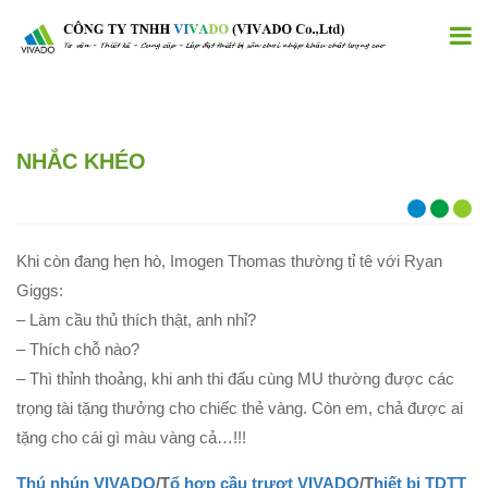
NHẮC KHÉO
Khi còn đang hẹn hò, Imogen Thomas thường tỉ tê với Ryan
Giggs:
– Làm cầu thủ thích thật, anh nhỉ?
– Thích chỗ nào?
– Thì thỉnh thoảng, khi anh thi đấu cùng MU thường được các
trọng tài tặng thưởng cho chiếc thẻ vàng. Còn em, chả được ai
tặng cho cái gì màu vàng cả…!!!
Thú nhún VIVADO
/T
ổ hợp cầu trượt VIVADO
/T
hiết bị TDTT