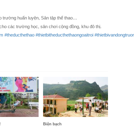
hao trường huấn luyện, Sân tập thể thao…
 cho các trường học, sân chơi cộng đồng, khu đô thị.
em
#theducthethao
#thietbitheducthethaongoaitroi
#thietbivandongtru
Mơ ước có 
!
Biện bạch