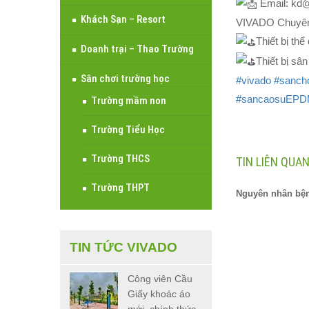
Email: kd
Khách Sạn – Resort
VIVADO Chuyên t
Thiết bị th
Doanh trại – Thao Trường
Thiết bị sâ
Sân chơi trường học
#vivado
#sanch
#sancaosuEP
Trường mầm non
Trường Tiểu Học
Trường THCS
TIN LIÊN QUA
Trường THPT
Nguyên nhân bệ
TIN TỨC VIVADO
Công viên Cầu
Giấy khoác áo