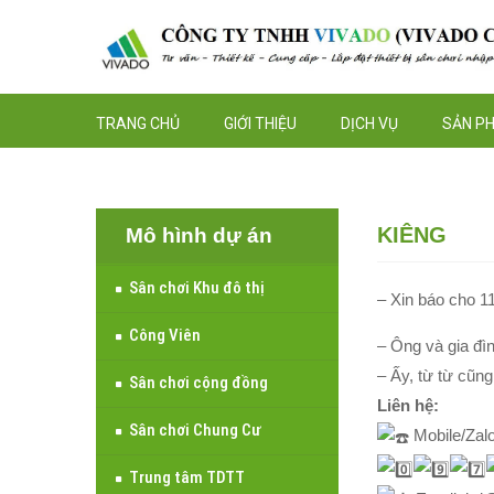
TRANG CHỦ
GIỚI THIỆU
DỊCH VỤ
SẢN P
KIÊNG
Mô hình dự án
Sân chơi Khu đô thị
– Xin báo cho 1
Công Viên
– Ông và gia đìn
– Ấy, từ từ cũn
Sân chơi cộng đồng
Liên hệ:
Sân chơi Chung Cư
Mobile/Zalo
Trung tâm TDTT