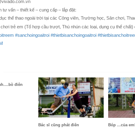
@vivado.com.vn
ư vấn – thiết kế – cung cấp – lắp đặt:
ể dục thể thao ngoài trời tại các Công viên, Trường học, Sân chơi, T
n chơi trẻ em (Tổ hợp cầu trượt, Thú nhún các loại, dụng cụ thể chất)
oitreem
#sanchoingoaitroi
#thietbisanchoingoaitroi
#thietbisanchoitre
DM
N
nh….bò điên
Bác sĩ cũng phát điên
Bóp …của em