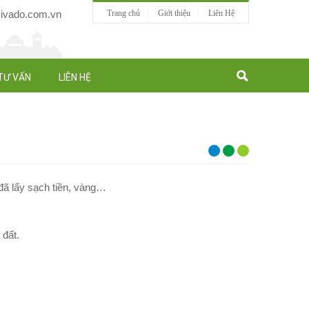
vado.com.vn
Trang chủ
Giới thiệu
Liên Hệ
TƯ VẤN
LIÊN HỆ
đã lấy sạch tiền, vàng…
 đất.