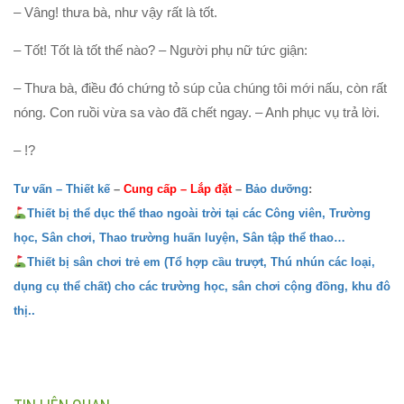
– Vâng! thưa bà, như vậy rất là tốt.
– Tốt! Tốt là tốt thế nào? – Người phụ nữ tức giận:
– Thưa bà, điều đó chứng tỏ súp của chúng tôi mới nấu, còn rất
nóng. Con ruồi vừa sa vào đã chết ngay. – Anh phục vụ trả lời.
– !?
Tư vấn – Thiết kế
–
Cung cấp
–
Lắp đặt
–
Bảo dưỡng
:
Thiết bị thể dục thể thao ngoài trời tại các Công viên, Trường
học, Sân chơi, Thao trường huấn luyện, Sân tập thể thao…
Thiết bị sân chơi trẻ em (Tổ hợp cầu trượt, Thú nhún các loại,
dụng cụ thể chất) cho các trường học, sân chơi cộng đồng, khu đô
thị..