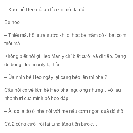
– Xạo, bé Heo mà ăn tí cơm mới lạ đó
Bé heo:
– T
hiệt mà, hồi trưa trước khi đi học bé măm có 4 bát cơm
thôi mà…
Không biết nói gì Heo Manly chỉ biết cười và đi tiếp. Đang
đi, bỗng Heo manly lại hỏi:
–
Ủa nhìn bé Heo ngày lại càng béo lên thì phải?
Câu hỏi có vẻ làm bé Heo phải ngượng nhưng…với sự
nhanh trí của mình bé heo đáp:
– À, đó là do ở nhà nội với mẹ nấu cơm ngon quá đó thôi
Cả 2 cùng cười rồi lại tung tăng tiến bước…