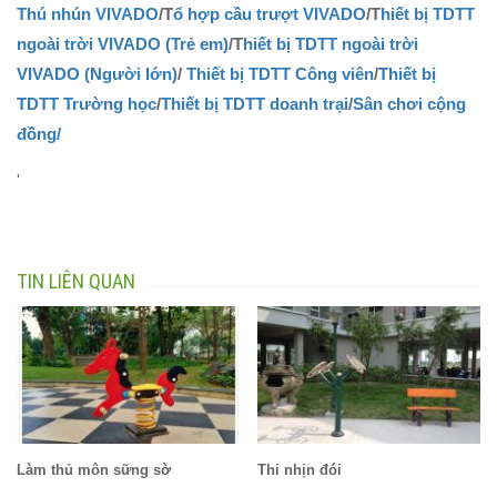
Thú nhún VIVADO
/T
ổ hợp cầu trượt VIVADO
/T
hiết bị TDTT
ngoài trời VIVADO (Trẻ em)
/T
hiết bị TDTT ngoài trời
VIVADO (Người lớn)
/
Thiết bị TDTT Công viên
/
Thiết bị
TDTT Trường học
/
Thiết bị TDTT doanh trại
/
Sân chơi cộng
đồng/
'
TIN LIÊN QUAN
Làm thủ môn sững sờ
Thi nhịn đói