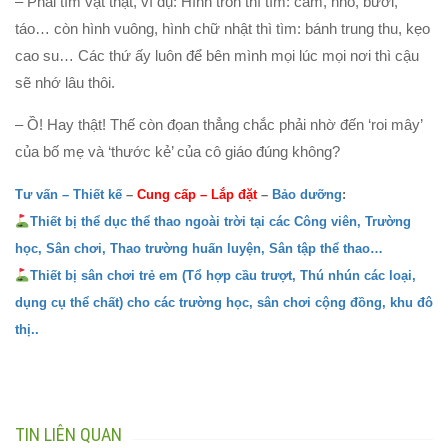
– Phải tìm vật thật, ví dụ: Hình tròn thì tìm: cam, nho, bưởi,
táo… còn hình vuông, hình chữ nhật thì tìm: bánh trung thu, kẹo
cao su… Các thứ ấy luôn để bên mình mọi lúc mọi nơi thì cậu
sẽ nhớ lâu thôi.
– Ồ! Hay thật! Thế còn đọan thẳng chắc phải nhờ đến ‘roi mây’
của bố mẹ và ‘thước kẻ’ của cô giáo đúng không?
Tư vấn – Thiết kế
–
Cung cấp
–
Lắp đặt
–
Bảo dưỡng
:
Thiết bị thể dục thể thao ngoài trời tại các Công viên, Trường
học, Sân chơi, Thao trường huấn luyện, Sân tập thể thao…
Thiết bị sân chơi trẻ em (Tổ hợp cầu trượt, Thú nhún các loại,
dụng cụ thể chất) cho các trường học, sân chơi cộng đồng, khu đô
thị..
TIN LIÊN QUAN