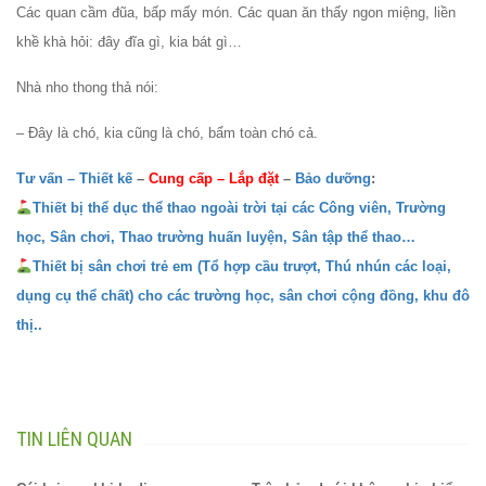
Các quan cầm đũa, bấp mấy món. Các quan ăn thấy ngon miệng, liền
khề khà hỏi: đây đĩa gì, kia bát gì…
Nhà nho thong thả nói:
– Ðây là chó, kia cũng là chó, bẩm toàn chó cả.
Tư vấn – Thiết kế
–
Cung cấp
–
Lắp đặt
–
Bảo dưỡng
:
Thiết bị thể dục thể thao ngoài trời tại các Công viên, Trường
học, Sân chơi, Thao trường huấn luyện, Sân tập thể thao…
Thiết bị sân chơi trẻ em (Tổ hợp cầu trượt, Thú nhún các loại,
dụng cụ thể chất) cho các trường học, sân chơi cộng đồng, khu đô
thị..
TIN LIÊN QUAN