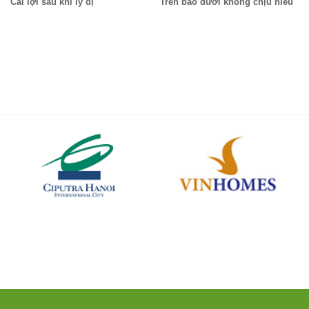
Cái lợi sau khi ly dị
Trên bảo dưới không chịu hiểu