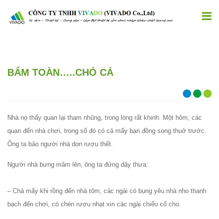
BẨM TOÀN…..CHÓ CẢ
Nhà nọ thấy quan lại tham nhũng, trong lòng rất khinh. Một hôm, các
quan đến nhà chơi, trong số đó có cả mấy bạn đồng song thuở trước.
Ông ta bảo người nhà dọn rượu thết.
Người nhà bưng mâm lên, ông ta đứng dậy thưa:
– Chả mấy khi rồng đến nhà tôm, các ngài có bụng yêu nhà nho thanh
bạch đến chơi, có chén rượu nhạt xin các ngài chiếu cố cho.