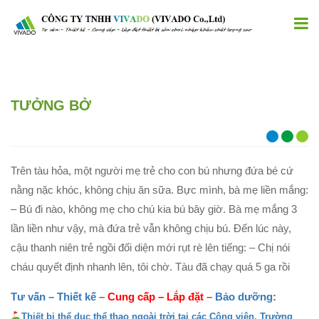
TƯỞNG BỞ
Trên tàu hỏa, một người mẹ trẻ cho con bú nhưng đứa bé cứ
nằng nặc khóc, không chịu ăn sữa. Bực mình, bà mẹ liền mắng:
– Bú đi nào, không mẹ cho chú kia bú bây giờ. Bà mẹ mắng 3
lần liền như vậy, mà đứa trẻ vẫn không chịu bú. Đến lúc này,
cậu thanh niên trẻ ngồi đối diện mới rụt rè lên tiếng: – Chị nói
cháu quyết định nhanh lên, tôi chờ. Tàu đã chạy quá 5 ga rồi
Tư vấn – Thiết kế
–
Cung cấp
–
Lắp đặt
–
Bảo dưỡng
:
Thiết bị thể dục thể thao ngoài trời tại các Công viên, Trường