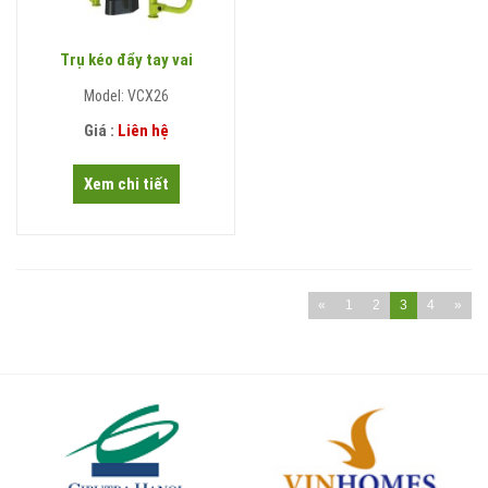
Trụ kéo đẩy tay vai
Model: VCX26
Giá :
Liên hệ
Xem chi tiết
«
1
2
3
4
»