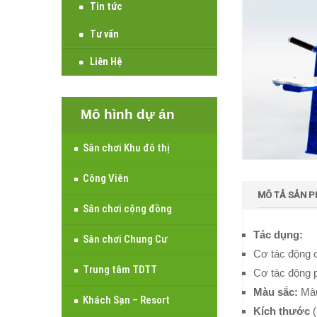
Tin tức
Tư vấn
Liên Hệ
Mô hình dự án
Sân chơi Khu đô thị
Công Viên
MÔ TẢ SẢN 
Sân chơi cộng đồng
Tác dụng:
Sân chơi Chung Cư
Cơ tác động 
Trung tâm TDTT
Cơ tác động p
Màu sắc:
Màu
Khách Sạn – Resort
Kích thước
(