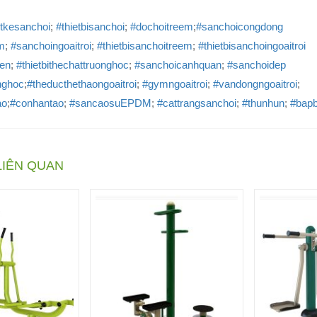
etkesanchoi
;
#thietbisanchoi
;
#dochoitreem
;
#sanchoicongdong
m
;
#sanchoingoaitroi
;
#thietbisanchoitreem
;
#thietbisanchoingoaitroi
ien
;
#thietbithechattruonghoc
;
#sanchoicanhquan
;
#sanchoidep
nghoc
;
#theducthethaongoaitroi
;
#gymngoaitroi
;
#vandongngoaitroi
;
ao
;
#conhantao
;
#sancaosuEPDM
;
#cattrangsanchoi
;
#thunhun
;
#bap
LIÊN QUAN