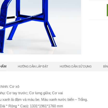
PHẨM
HƯỚNG DẪN LẮP ĐẶT
HƯỚNG DẪN SỬ DỤNG
BÌ
chính: Cơ xô
hụ: Cơ tay trước; Cơ lưng giữa; Cơ vai
 xanh lá đậm và màu be. Màu xanh nước biển – Trắng.
Dài * Rộng * Cao): 1331*1961*1760 mm