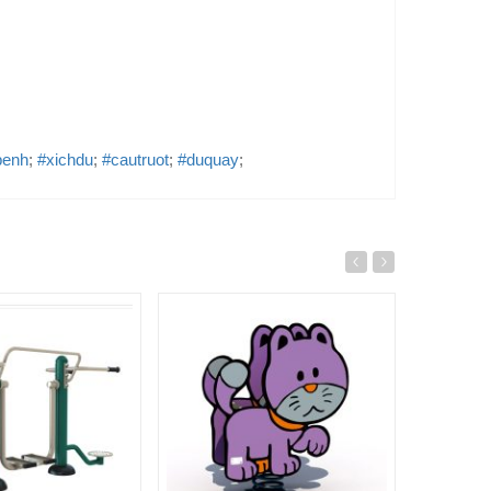
benh
;
#xichdu
;
#cautruot
;
#duquay
;