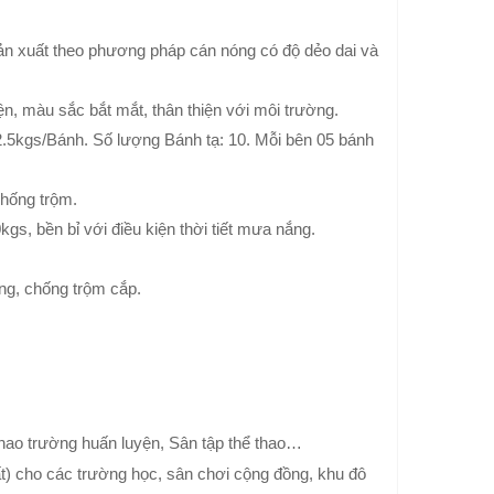
n xuất theo phương pháp cán nóng có độ dẻo dai và
n, màu sắc bắt mắt, thân thiện với môi trường.
2.5kgs/Bánh. Số lượng Bánh tạ: 10. Mỗi bên 05 bánh
chống trộm.
s, bền bỉ với điều kiện thời tiết mưa nắng.
ụng, chống trộm cắp.
 Thao trường huấn luyện, Sân tập thể thao…
hất) cho các trường học, sân chơi cộng đồng, khu đô