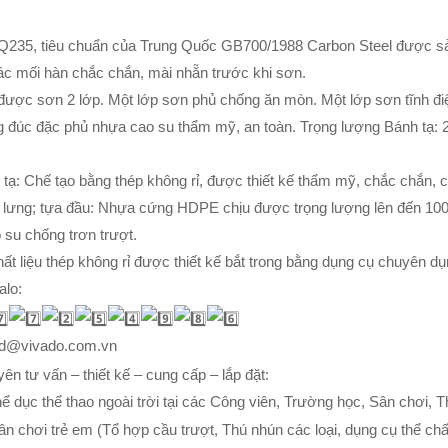
Q235, tiêu chuẩn của Trung Quốc GB700/1988 Carbon Steel được sả
Các mối hàn chắc chắn, mài nhẵn trước khi sơn.
 được sơn 2 lớp. Một lớp sơn phủ chống ăn mòn. Một lớp sơn tĩnh điệ
 đúc đặc phủ nhựa cao su thẩm mỹ, an toàn. Trọng lượng Bánh tạ: 
 tạ: Chế tạo bằng thép không rỉ, được thiết kế thẩm mỹ, chắc chắn, 
 lưng; tựa đầu: Nhựa cứng HDPE chịu được trọng lượng lên đến 100kg
su chống trơn trượt.
hất liệu thép không rỉ được thiết kế bắt trong bằng dụng cụ chuyên d
alo:
kd@vivado.com.vn
 tư vấn – thiết kế – cung cấp – lắp đặt:
thể dục thể thao ngoài trời tại các Công viên, Trường học, Sân chơi,
sân chơi trẻ em (Tổ hợp cầu trượt, Thú nhún các loại, dụng cụ thể c