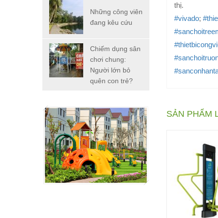
thị.
Những công viên
#vivado
;
#thi
đang kêu cứu
#sanchoitree
#thietbicongv
Chiếm dụng sân
#sanchoitruo
chơi chung:
Người lớn bỏ
#sanconhant
quên con trẻ?
SẢN PHẨM 