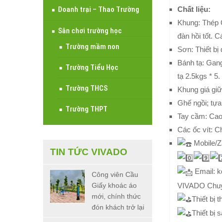
Chất liệu:
Doanh trại – Thao Trường
Khung: Thép 
Sân chơi trường học
đàn hồi tốt. 
Trường mầm non
Sơn: Thiết bị
Bánh tạ: Gang
Trường Tiểu Học
tạ 2.5kgs * 5.
Trường THCS
Khung giá giữ
Ghế ngồi; tựa
Trường THPT
Tay cầm: Cao 
Các ốc vít: C
Mobile/Z
TIN TỨC VIVADO
Email: 
Công viên Cầu
VIVADO Chuyên
Giấy khoác áo
mới, chính thức
Thiết bị 
đón khách trở lại
Thiết bị 