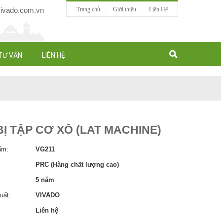
vado.com.vn
Trang chủ
Giới thiệu
Liên Hệ
TƯ VẤN
LIÊN HỆ
BỊ TẬP CƠ XÔ (LAT MACHINE)
ẩm:
VG211
PRC (Hàng chất lượng cao)
5 năm
uất:
VIVADO
Liên hệ