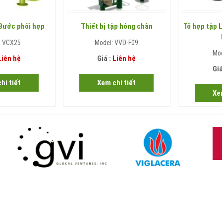
 Bước phối hợp
Thiết bị tập hông chân
Tổ hợp tập 
: VCX25
Model: VVD-F09
Mo
Liên hệ
Giá :
Liên hệ
Giá
hi tiết
Xem chi tiết
Xe