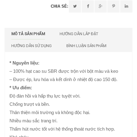
CHIA SẺ:
MÔ TẢ SẢN PHẨM
HƯỚNG DẪN LẮP ĐẶT
HƯỚNG DẪN SỬ DỤNG
BÌNH LUẬN SẢN PHẨM
* Nguyên liệu:
– 100% hạt cao su SBR được trộn với bột màu và keo
– Được ép, lưu hóa và kết dính ở nhiệt độ cao 150 độ.
* Ưu điểm:
Độ đàn hồi và hấp thụ lực tuyệt vời.
Chống trượt và bền.
Thân thiện môi trường và không độc hại.
Nhiều màu sắc trang trí.
Thấm hút nước tốt với hệ thống thoát nước tích hợp.