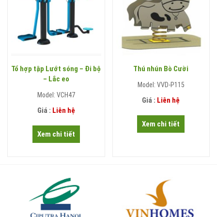
Tổ hợp tập Lướt sóng – Đi bộ
Thú nhún Bò Cười
– Lắc eo
Model: VVD-P115
Model: VCH47
Giá :
Liên hệ
Giá :
Liên hệ
Xem chi tiết
Xem chi tiết