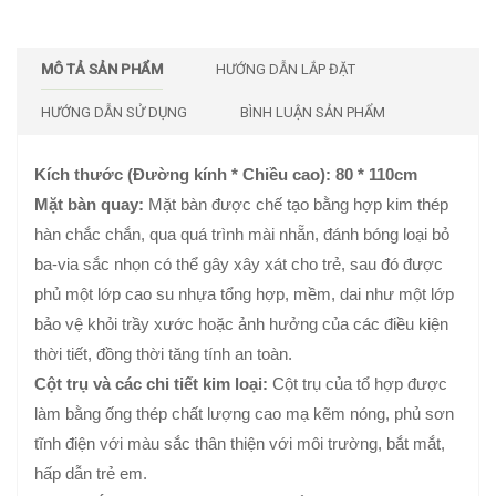
MÔ TẢ SẢN PHẨM
HƯỚNG DẪN LẮP ĐẶT
HƯỚNG DẪN SỬ DỤNG
BÌNH LUẬN SẢN PHẨM
Kích thước (Đường kính * Chiều cao): 80 * 110cm
Mặt bàn quay:
Mặt bàn được chế tạo bằng hợp kim thép
hàn chắc chắn, qua quá trình mài nhẵn, đánh bóng loại bỏ
ba-via sắc nhọn có thể gây xây xát cho trẻ, sau đó được
phủ một lớp cao su nhựa tổng hợp, mềm, dai như một lớp
bảo vệ khỏi trầy xước hoặc ảnh hưởng của các điều kiện
thời tiết, đồng thời tăng tính an toàn.
Cột trụ và các chi tiết kim loại:
Cột trụ của tổ hợp được
làm bằng ống thép chất lượng cao mạ kẽm nóng, phủ sơn
tĩnh điện với màu sắc thân thiện với môi trường, bắt mắt,
hấp dẫn trẻ em.